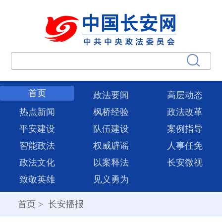
首页
政法要闻
高层动态
热点新闻
枫桥经验
政法改革
平安建设
队伍建设
案例指导
智能政法
权威辟谣
人事任免
政法文化
以案释法
长安微视
致敬英雄
见义勇为
首页
>
长安播报