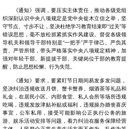
《通知》强调，要压实主体责任，推动各级党组
织深刻认识中央八项规定是党中央徙木立信之举，坚
守节点、寸步不让，坚决杜绝学习教育结束即“过关”等
错误思想，毫不放松抓紧抓实作风建设。督促各级领
导机关和领导干部特别是“一把手”严于律己、严负其
责、严管所辖，带头严格落实中央八项规定精神，加
强对年轻干部、新提拔干部、关键岗位干部的教育提
醒，防止思想松懈、行为失范。
《通知》要求，要紧盯节日期间易发多发问题，
坚决纠治违规收送月饼、蟹卡蟹券、烟酒茶等礼品和
礼金，在居民小区、内部食堂、私人会所等场所违规
吃喝，违规发放津贴补贴或福利，违规操办婚丧喜庆
事宜，公车私用，接受可能影响公正执行公务的旅
游、娱乐活动安排等问题，着力纠治在服务保障经营
主体、人民群众正常生产生活方面不作为、乱作为等