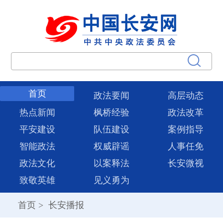
首页
政法要闻
高层动态
热点新闻
枫桥经验
政法改革
平安建设
队伍建设
案例指导
智能政法
权威辟谣
人事任免
政法文化
以案释法
长安微视
致敬英雄
见义勇为
首页
>
长安播报