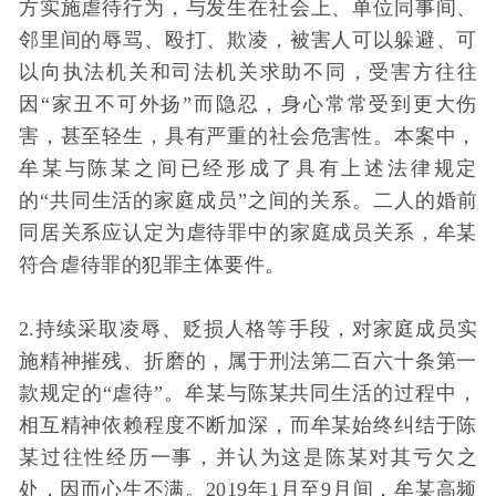
方实施虐待行为，与发生在社会上、单位同事间、
邻里间的辱骂、殴打、欺凌，被害人可以躲避、可
以向执法机关和司法机关求助不同，受害方往往
因“家丑不可外扬”而隐忍，身心常常受到更大伤
害，甚至轻生，具有严重的社会危害性。本案中，
牟某与陈某之间已经形成了具有上述法律规定
的“共同生活的家庭成员”之间的关系。二人的婚前
同居关系应认定为虐待罪中的家庭成员关系，牟某
符合虐待罪的犯罪主体要件。
2.持续采取凌辱、贬损人格等手段，对家庭成员实
施精神摧残、折磨的，属于刑法第二百六十条第一
款规定的“虐待”。牟某与陈某共同生活的过程中，
相互精神依赖程度不断加深，而牟某始终纠结于陈
某过往性经历一事，并认为这是陈某对其亏欠之
处，因而心生不满。2019年1月至9月间，牟某高频