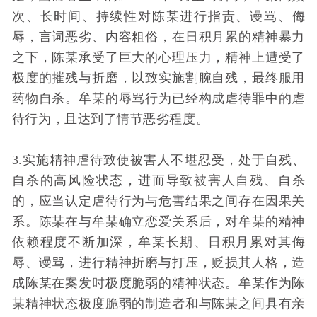
次、长时间、持续性对陈某进行指责、谩骂、侮
辱，言词恶劣、内容粗俗，在日积月累的精神暴力
之下，陈某承受了巨大的心理压力，精神上遭受了
极度的摧残与折磨，以致实施割腕自残，最终服用
药物自杀。牟某的辱骂行为已经构成虐待罪中的虐
待行为，且达到了情节恶劣程度。
3.实施精神虐待致使被害人不堪忍受，处于自残、
自杀的高风险状态，进而导致被害人自残、自杀
的，应当认定虐待行为与危害结果之间存在因果关
系。陈某在与牟某确立恋爱关系后，对牟某的精神
依赖程度不断加深，牟某长期、日积月累对其侮
辱、谩骂，进行精神折磨与打压，贬损其人格，造
成陈某在案发时极度脆弱的精神状态。牟某作为陈
某精神状态极度脆弱的制造者和与陈某之间具有亲