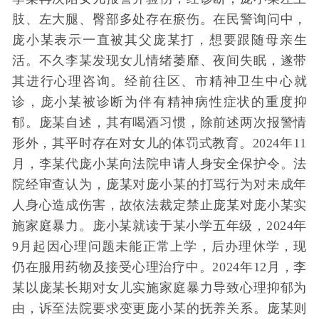
肢、左大腿、臀部多处存在瘀伤。在民警询问中，
庞小某表示一直被其父庞某打，想要跟随母亲生
活。不久李某发现女儿情绪萎靡、夜间失眠，遂带
其进行心理咨询。经前往区、市精神卫生中心就
诊，庞小某被诊断为伴有精神病性症状的重度抑
郁。庞某自述，其有喝酒习惯，除前述两次报警情
形外，其平时存在对女儿的体罚式教育。2024年11
月，李某代庞小某向法院申请人身安全保护令。法
院经审查认为，庞某对庞小某的打骂行为对未成年
人身心造成伤害，故依法裁定禁止庞某对庞小某实
施家庭暴力。庞小某就读于某小学五年级，2024年
9月起因心理问题未能正常上学，后办理休学，现
仍在服用药物及接受心理治疗中。2024年12月，李
某以庞某长期对女儿实施家庭暴力导致心理抑郁为
由，诉至法院要求变更庞小某的抚养关系。庞某则