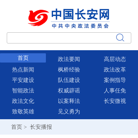
首页
政法要闻
高层动态
热点新闻
枫桥经验
政法改革
平安建设
队伍建设
案例指导
智能政法
权威辟谣
人事任免
政法文化
以案释法
长安微视
致敬英雄
见义勇为
首页
>
长安播报