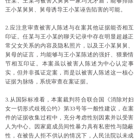
任某、王某与被害人舅舅一家均无矛盾，能够排除
王小某舅舅、舅母诱导王小某诬告陷害的可能。
2.应注意审查被害人陈述与在案其他证据能否相互
印证。任某与王小某的聊天记录中存在明显超越正
常父女关系的内容及隐私照片，以及王小某舅舅、
舅母的证言，均能够与王小某陈述的强奸、猥亵情
节相互印证。本案虽以被害人陈述为中心认定事
实，但并非孤证定案，而是以被害人陈述这一核心
证据为脉络，系统审查在案证据。
3.从国际标准看，本案裁判符合联合国《消除对妇
女一切形式歧视公约》第33号等一般性建议，在案
件的证据收集过程中，充分考虑性别因素并以受害
人为中心。因家庭成员间性暴力具有私密性与隐蔽
性，在被告人拒不供认的情况下，人民法院以未成