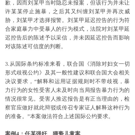
歉，因而刘某甲当时隐忍未报案，但该行为并未让
许某某停止施暴，之后其又纠缠刘某甲并再次威
胁，刘某甲才选择报警。刘某甲延迟控告的行为符
合家庭暴力中受暴人的行为模式，法院对刘某甲延
迟控告后的陈述予以采信，并未因延迟控告而影响
对该陈述可信度的判断。
3.从国际条约标准来看，联合国《消除对妇女一切
形式歧视公约》及其一般性建议和联合国大会相关
决议要求，“解释和运用证据规则时不带歧视，暴
力行为的女性受害人未及时向当局报告暴力行为的
情况很常见。受害人推迟报告是有正当理由的，检
察官应做好就此辩驳或传召专家证人解释这种行为
的准备。”本案做法符合上述国际公约要求。
案例4：任某强奸、猥亵儿童案