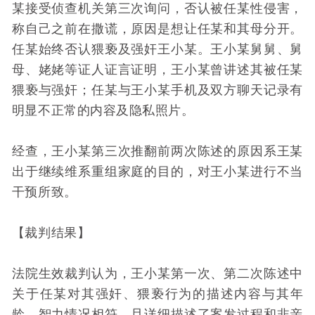
某接受侦查机关第三次询问，否认被任某性侵害，
称自己之前在撒谎，原因是想让任某和其母分开。
任某始终否认猥亵及强奸王小某。王小某舅舅、舅
母、姥姥等证人证言证明，王小某曾讲述其被任某
猥亵与强奸；任某与王小某手机及双方聊天记录有
明显不正常的内容及隐私照片。
经查，王小某第三次推翻前两次陈述的原因系王某
出于继续维系重组家庭的目的，对王小某进行不当
干预所致。
【裁判结果】
法院生效裁判认为，王小某第一次、第二次陈述中
关于任某对其强奸、猥亵行为的描述内容与其年
龄、智力情况相符，且详细描述了案发过程和非亲