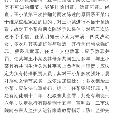
历不可知的细节，能够排除指证、诱证可能。经
查，王小某第三次推翻前两次陈述的原因系王某出
于维系重组家庭的目的，对王小某进行不当干预所
致，故对王小某前两次陈述予以采信，对第三次陈
述不予采信。任某明知王小某为未满十四周岁幼
女，多次对其实施奸淫与猥亵，其行为已构成强奸
罪、猥亵儿童罪。任某一人犯数罪，应予数罪并
罚。任某与王小某及其母亲共同生活多年，与王小
某具有共同生活关系且事实上负有照护职责，应认
定为负有特殊职责人员，其对王小某多次强奸，属
奸淫幼女情节恶劣，应依法加重处罚；多次猥亵王
小某，应依法加重处罚。综上，任某犯强奸罪，判
处有期徒刑十二年；犯猥亵儿童罪，判处有期徒刑
六年，决定执行有期徒刑十五年。宣判后，二审法
院向被害人监护人进行家庭教育指导，防止监护失