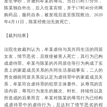
发生争吵，并遭到牟某的辱骂。当日15时17分许，
陈某独自外出，后入住某宾馆，并于17时40分许网
购药品，服药自杀，被发现后送至医院救治。2020
年4月11日，陈某经救治无效死亡。
【裁判结果】
法院生效裁判认为，牟某虐待与其共同生活的同居
女友，情节恶劣，且致使被害人死亡，其行为已构
成虐待罪。牟某与陈某的共同居住等行为构成了实
质上的家庭成员关系的共同生活基础事实，二人的
男女婚前同居关系应认定为虐待罪中的家庭成员关
系，牟某符合虐待罪的犯罪主体要件。从辱骂的言
语内容，辱骂行为发生的频次、时长、持续性以及
所造成的后果而言，牟某对陈某的辱骂行为已经构
成虐待罪中的虐待行为，且达到了情节恶劣的程