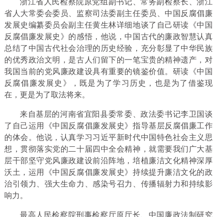
浙江省人民检察院原党组副书记、常务副检察长、浙江
省人大常委会委员、监察司法委副主任委员、中国反腐倡廉
发展史编纂委员会副主任黄生林详细地谈了自己研读《中国
反腐倡廉发展史》的感悟，他说，中国古代的廉政智慧认真
总结了中国古代社会治理的历史经验，充分彰显了中华民族
的优秀政治文明，是古人们留下的一笔宝贵的精神遗产，对
我国当前的党风廉政建设具有重要的镜鉴价值。研读《中国
反腐倡廉发展史》，既是为了学习历史，也是为了借鉴现
在，更是为了取法将来。
来自基层的河南省宜阳县委常委、政法委书记李卫国谈
了自己运用《中国反腐倡廉发展史》指导基层反腐倡廉工作
的体会。他说，认真学习习近平新时代中国特色社会主义思
想，贯彻落实党的二十届四中全会精神，就需要我们广大基
层干部坚守党风廉政建设前沿阵地，培植廉洁文化精神深厚
沃土，运用《中国反腐倡廉发展史》持续提升廉洁文化的政
治引领力、强大生命力、感染号召力、传播辐射力和持续影
响力。
最高人民检察院刑事检察厅原厅长、中国廉政法制研究