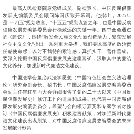
最高人民检察院原党组成员、副检察长、中国反腐倡廉
发展史编纂委员会顾问陈国庆致开幕词。他指出，2025年
是“十四五”规划收官、“十五五”规划谋篇之年，也是中国反腐
倡廉发展史编纂委员会行稳致远的关键一年。四中全会通过
的《建议》，围绕“激发全民族文化创新创造活力，繁荣发展
社会主义文化”提出一系列重大举措，我们要以高度的政治责
任感使命感，以时不我待的紧迫感，真抓实干、善作善成。
要深入挖掘中国反腐倡廉发展史这座富矿，汲取其中的廉洁
文化养分，加强新时代廉洁文化建设。
中国法学会董必武法学思想（中国特色社会主义法治理
论）研究会副会长、秘书长，中国反腐倡廉发展史编纂委员
会副主任崔红星向大会详细报告了党的二十大以来《中国反
腐倡廉发展史》修订工作的进展和成果。他代表中国反腐倡
廉发展史编纂委员会，希望与会的领导嘉宾和专家学者对修
订《中国反腐倡廉发展史》积极建言献策，对加强新时代廉
洁文化建设出谋划策，对中国反腐倡廉发展史编委会的未来
发展献计献策。