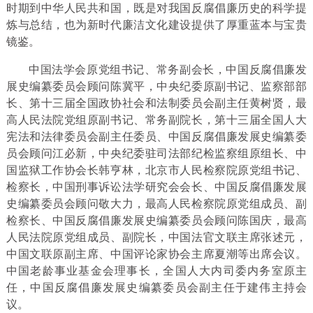
时期到中华人民共和国，既是对我国反腐倡廉历史的科学提
炼与总结，也为新时代廉洁文化建设提供了厚重蓝本与宝贵
镜鉴。
中国法学会原党组书记、常务副会长，中国反腐倡廉发
展史编纂委员会顾问陈冀平，中央纪委原副书记、监察部部
长、第十三届全国政协社会和法制委员会副主任黄树贤，最
高人民法院党组原副书记、常务副院长，第十三届全国人大
宪法和法律委员会副主任委员、中国反腐倡廉发展史编纂委
员会顾问江必新，中央纪委驻司法部纪检监察组原组长、中
国监狱工作协会长韩亨林，北京市人民检察院原党组书记、
检察长，中国刑事诉讼法学研究会会长、中国反腐倡廉发展
史编纂委员会顾问敬大力，最高人民检察院原党组成员、副
检察长、中国反腐倡廉发展史编纂委员会顾问陈国庆，最高
人民法院原党组成员、副院长，中国法官文联主席张述元，
中国文联原副主席、中国评论家协会主席夏潮等出席会议。
中国老龄事业基金会理事长，全国人大内司委内务室原主
任，中国反腐倡廉发展史编纂委员会副主任于建伟主持会
议。