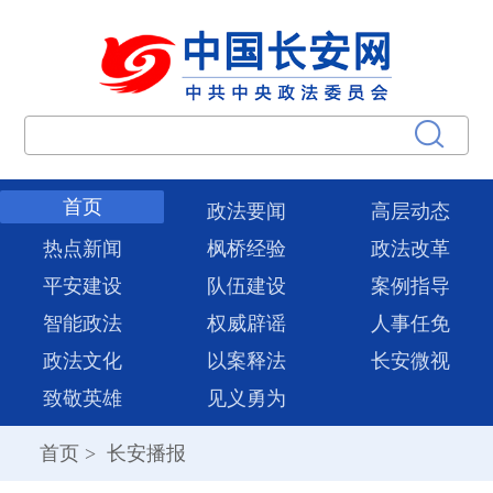
首页
政法要闻
高层动态
热点新闻
枫桥经验
政法改革
平安建设
队伍建设
案例指导
智能政法
权威辟谣
人事任免
政法文化
以案释法
长安微视
致敬英雄
见义勇为
首页
>
长安播报