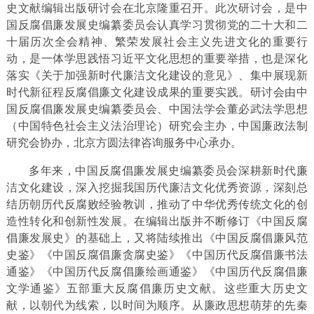
史文献编辑出版研讨会在北京隆重召开。此次研讨会，是中
国反腐倡廉发展史编纂委员会认真学习贯彻党的二十大和二
十届历次全会精神、繁荣发展社会主义先进文化的重要行
动，是一体学思践悟习近平文化思想的重要举措，也是深化
落实《关于加强新时代廉洁文化建设的意见》、集中展现新
时代新征程反腐倡廉文化建设成果的重要实践。研讨会由中
国反腐倡廉发展史编纂委员会、中国法学会董必武法学思想
（中国特色社会主义法治理论）研究会主办，中国廉政法制
研究会协办，北京方圆法律咨询服务中心承办。
多年来，中国反腐倡廉发展史编纂委员会深耕新时代廉
洁文化建设，深入挖掘我国历代廉洁文化优秀资源，深刻总
结历朝历代反腐败经验教训，推动了中华优秀传统文化的创
造性转化和创新性发展。在编辑出版并不断修订《中国反腐
倡廉发展史》的基础上，又将陆续推出《中国反腐倡廉风范
史鉴》《中国反腐倡廉贪腐史鉴》《中国历代反腐倡廉书法
通鉴》《中国历代反腐倡廉绘画通鉴》《中国历代反腐倡廉
文学通鉴》五部重大反腐倡廉历史文献。这些重大历史文
献，以朝代为线索，以时间为顺序。从廉政思想萌芽的先秦