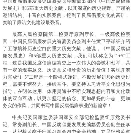
中国反腐倡廉发展史编纂委员会编辑出版的《中国反腐倡廉
发展史》和5部重大历史文献，以其深邃的历史视野、严谨的
逻辑结构、丰富的实践案例，挖到了反腐倡廉文化的富矿，
奏响了廉洁文化建设最强音。
最高人民检察院第二检察厅原副厅长、一级高级检察
官，中国反腐倡廉发展史编纂委员会副主任黄卫平详细介绍
了五部填补历史空白的重大历史文献，他说，《中国反腐倡
廉发展史》和5部重大历史文献，我们可以称之为“1+5”工
程，这是我国反腐倡廉编纂史上一次伟大的尝试和创举，具
有一定的现实意义、历史意义和珍贵的历史价值！实现并努
力完成“1+5”工程是一个阶梯式递进、不断发展进步的历史过
程，需要不懈努力、接续奋斗。要坚持以习近平文化思想为
指导，在明体达用、体用贯通中不断实现思想内容和文化载
体的双向互动，以更加坚定的信念、更加昂扬的斗志、更加
务实的作风，共同书写中国反腐倡廉事业的新篇章！
中央纪委国家监委驻国家安全部纪检监察组原党委书
记、常务副组长、中国反腐倡廉发展史编纂委员会副主任李
一，从纪检监察干部学习领会四中全会精神，立足纪检监察