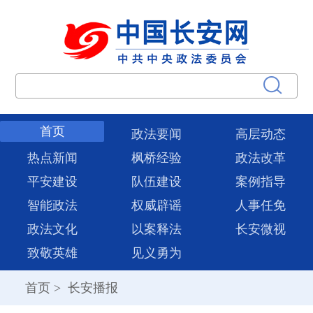
首页
政法要闻
高层动态
热点新闻
枫桥经验
政法改革
平安建设
队伍建设
案例指导
智能政法
权威辟谣
人事任免
政法文化
以案释法
长安微视
致敬英雄
见义勇为
首页
>
长安播报