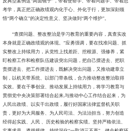
反典型案例这“两面镜子”，带着使命学、带着问题学、带着思
考学，真正把正确政绩观内化于心、外化于行，更加深刻领
悟“两个确立”的决定性意义、坚决做到“两个维护”。
“查摆问题、整改整治是学习教育的重要内容，真查实改
本身就是正确政绩观的体现。”应勇强调，要在找准问题、抓
实整改上持续用力，从党性上找差距、挖根源、强修养，紧
盯检察工作和检察队伍建设突出问题，把自己摆进去、把职
责摆进去、把工作摆进去，既解决突出问题，又推动建章立
制，以机关带系统、以部门带条线，合力推动整改整治取得
实效。要在干事创业、推动发展上持续用力，将学习教育与
贯彻党中央决策部署结合起来,与推动中心工作结合起来，为
人民出政绩、以实干出政绩，履行好国家法律监督机关职
责，更好为大局服务、为人民司法、为法治担当，努力创造
经得起实践、人民 、历史检验的检察实绩。坚持严格依法、
实事求是、遵循规律，持续深化“一取消三不再”，健全检察环