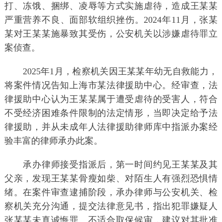
打、冻饿、捆绑、凌辱等方式实施虐待，造成王某某
严重营养不良、面部软组织挫伤。2024年11月，张某
某对王某某施暴致其受伤，公安机关以涉嫌虐待罪立
案侦查。
2025年1月，检察机关因王某某年幼无自救能力，
将案件情况告知上海市某法律援助中心。经审查，法
律援助中心认为王某某属于遭受虐待的受害人，符合
不受经济困难条件限制的法定情形，当即决定给予法
律援助，并从未成年人法律援助律师库中指派办案经
验丰富的律师承办此案。
承办律师接受指派后，第一时间约见王某某及其
父亲，发现王某某骨瘦如柴、对陌生人有强烈恐惧情
绪。在案件审查逮捕阶段，承办律师与公安机关、检
察机关充分沟通，提交法律意见书，指出犯罪嫌疑人
张某某未真诚悔罪、不适合取保候审，建议对其批准