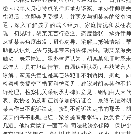
法律援助中心接到检察机关通知后，当日指派熟
悉未成年人身心特点的律师承办该案。承办律师接受
指派后，立即会见受援人，并两次与胡某某的爷爷沟
通，深入了解孩子的成长经历、家庭情况和以往表
现。初见时，胡某某言行叛逆、态度嚣张，承办律师
从胡某某角度出发，耐心劝导、消解其抵触情绪，帮
助他认识到违法与犯罪带来的法律后果。胡某某深受
触动、表示悔过。承办律师认为，胡某某犯罪时系未
成年人，具有坦白情节、自愿认罪认罚，并获被害人
谅解，家庭失管也是其违法犯罪不利诱因。据此，向
检察机关提交了书面辩护意见，建议对胡某某作不起
诉处理。检察机关采纳承办律师意见，组织由人大代
表、政协委员及听证员参加的听证会，最终依法对胡
某某作出不起诉决定。接到不起诉决定书的那天，胡
某某的爷爷眼眶通红，紧紧攥着那张纸，反复看了好
几遍。他特意做了一面写有“司法救济多保障，保护少