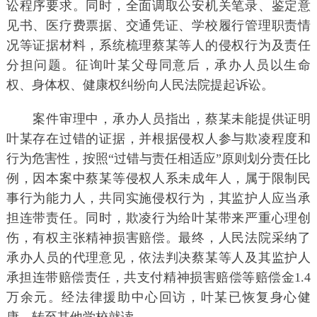
讼程序要求。同时，全面调取公安机关笔录、鉴定意
见书、医疗费票据、交通凭证、学校履行管理职责情
况等证据材料，系统梳理蔡某等人的侵权行为及责任
分担问题。征询叶某父母同意后，承办人员以生命
权、身体权、健康权纠纷向人民法院提起诉讼。
案件审理中，承办人员指出，蔡某未能提供证明
叶某存在过错的证据，并根据侵权人参与欺凌程度和
行为危害性，按照“过错与责任相适应”原则划分责任比
例，因本案中蔡某等侵权人系未成年人，属于限制民
事行为能力人，共同实施侵权行为，其监护人应当承
担连带责任。同时，欺凌行为给叶某带来严重心理创
伤，有权主张精神损害赔偿。最终，人民法院采纳了
承办人员的代理意见，依法判决蔡某等人及其监护人
承担连带赔偿责任，共支付精神损害赔偿等赔偿金1.4
万余元。经法律援助中心回访，叶某已恢复身心健