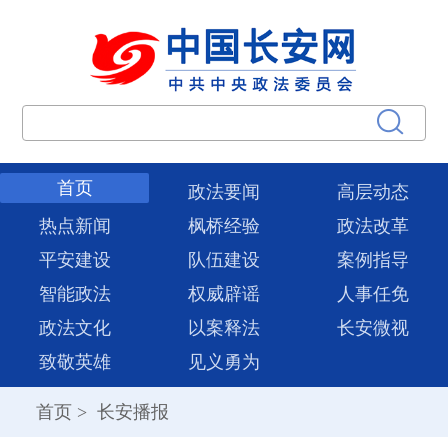
首页
政法要闻
高层动态
热点新闻
枫桥经验
政法改革
平安建设
队伍建设
案例指导
智能政法
权威辟谣
人事任免
政法文化
以案释法
长安微视
致敬英雄
见义勇为
首页
>
长安播报