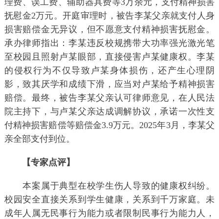
理费、误工费、辅助器具费等3万余元，支付精神损害
抚慰金2万元。开庭审理时，被告李某父亲就支付人身
损害赔偿金无异议，但不愿意支付精神损害抚慰金。
承办律师指出：李某违反校规携带大功率强光激光笔
至校园且照射卢某眼部，直接侵害卢某健康权。李某
的侵权行为不仅导致卢某身体损伤，还产生心理阴
影，致其厌学和成绩下滑，应当对卢某给予精神损害
赔偿。最终，被告李某父亲认可律师意见，在人民法
院主持下，与卢某父亲达成调解协议，承诺一次性支
付精神损害赔偿等赔偿金3.9万元。2025年3月，李某父
亲全部支付到位。
【专家点评】
本案属于典型在校学生伤人导致的健康权纠纷。
校园安全直接关系到学生健康，关系到千万家庭。未
成年人属无民事行为能力或者限制民事行为能力人，