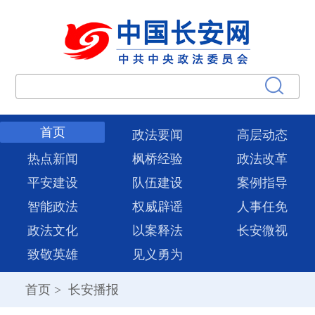
首页
政法要闻
高层动态
热点新闻
枫桥经验
政法改革
平安建设
队伍建设
案例指导
智能政法
权威辟谣
人事任免
政法文化
以案释法
长安微视
致敬英雄
见义勇为
首页
>
长安播报