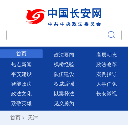
首页
政法要闻
高层动态
热点新闻
枫桥经验
政法改革
平安建设
队伍建设
案例指导
智能政法
权威辟谣
人事任免
政法文化
以案释法
长安微视
致敬英雄
见义勇为
首页
>
天津