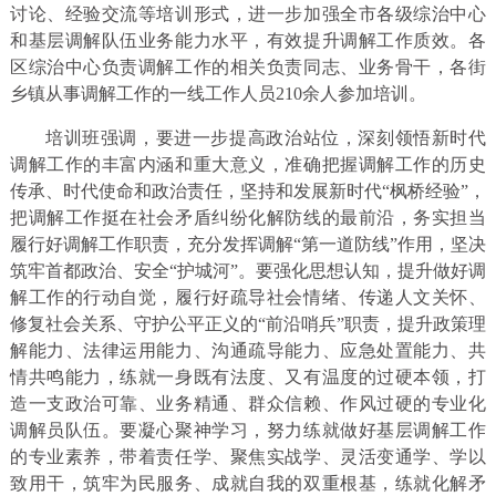
讨论、经验交流等培训形式，进一步加强全市各级综治中心
和基层调解队伍业务能力水平，有效提升调解工作质效。各
区综治中心负责调解工作的相关负责同志、业务骨干，各街
乡镇从事调解工作的一线工作人员210余人参加培训。
培训班强调，要进一步提高政治站位，深刻领悟新时代
调解工作的丰富内涵和重大意义，准确把握调解工作的历史
传承、时代使命和政治责任，坚持和发展新时代“枫桥经验”，
把调解工作挺在社会矛盾纠纷化解防线的最前沿，务实担当
履行好调解工作职责，充分发挥调解“第一道防线”作用，坚决
筑牢首都政治、安全“护城河”。要强化思想认知，提升做好调
解工作的行动自觉，履行好疏导社会情绪、传递人文关怀、
修复社会关系、守护公平正义的“前沿哨兵”职责，提升政策理
解能力、法律运用能力、沟通疏导能力、应急处置能力、共
情共鸣能力，练就一身既有法度、又有温度的过硬本领，打
造一支政治可靠、业务精通、群众信赖、作风过硬的专业化
调解员队伍。要凝心聚神学习，努力练就做好基层调解工作
的专业素养，带着责任学、聚焦实战学、灵活变通学、学以
致用干，筑牢为民服务、成就自我的双重根基，练就化解矛