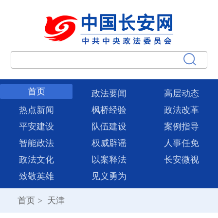
首页
政法要闻
高层动态
热点新闻
枫桥经验
政法改革
平安建设
队伍建设
案例指导
智能政法
权威辟谣
人事任免
政法文化
以案释法
长安微视
致敬英雄
见义勇为
首页
>
天津