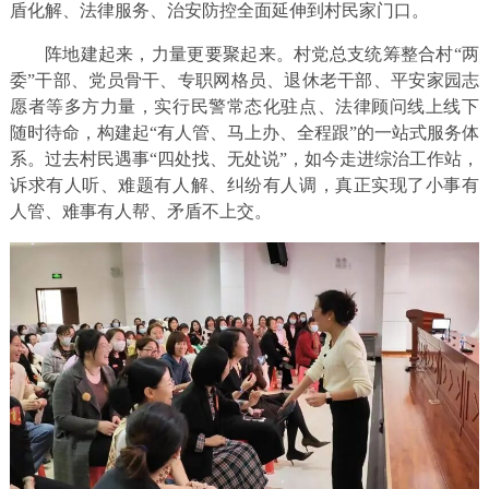
盾化解、法律服务、治安防控全面延伸到村民家门口。
阵地建起来，力量更要聚起来。村党总支统筹整合村“两
委”干部、党员骨干、专职网格员、退休老干部、平安家园志
愿者等多方力量，实行民警常态化驻点、法律顾问线上线下
随时待命，构建起“有人管、马上办、全程跟”的一站式服务体
系。过去村民遇事“四处找、无处说”，如今走进综治工作站，
诉求有人听、难题有人解、纠纷有人调，真正实现了小事有
人管、难事有人帮、矛盾不上交。