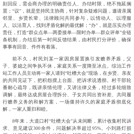
刻回应，需会商办理的明确责任人、办结时限，绝不拖延搁
置；“议”，就是坚持民主协商，针对复杂疑难问题，邀请亲属
邻里、乡贤长辈、法律顾问共同参与，以情动人、以理服
人、以法育人，找到矛盾化解的最优解；“办”，就是压实办理
责任，打造“群众点单—两委接单—限时办单—群众评单”全链
条机制，办结后第一时间反馈结果，由村民打分评价，确保
事事有回音、件件有着落。
前不久，村民刘某一家因房屋置换引发赡养矛盾，父
子、婆媳之间争执不休，家庭关系一度降至冰点。综治工作
站工作人员主动将一家人请到“吐槽大会”现场，在乡贤、亲友
的共同见证下，把积怨摆上台面、把诉求说透彻。村干部轮
番耐心疏导，既讲亲情伦理，又讲法律义务，经过多轮细致
调解，最终达成房屋合理拆分、子女共同出资补差、共同履
行赡养义务的和解方案，一场僵持许久的家庭矛盾彻底化
解，一家人重归和睦。
8年来，大道口村“吐槽大会”从未间断，累计收集村民诉
求、意见建议300余件，问题解决率超过95%。小到路灯损