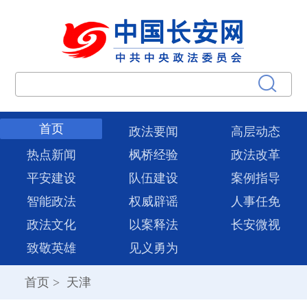
首页
政法要闻
高层动态
热点新闻
枫桥经验
政法改革
平安建设
队伍建设
案例指导
智能政法
权威辟谣
人事任免
政法文化
以案释法
长安微视
致敬英雄
见义勇为
首页
>
天津