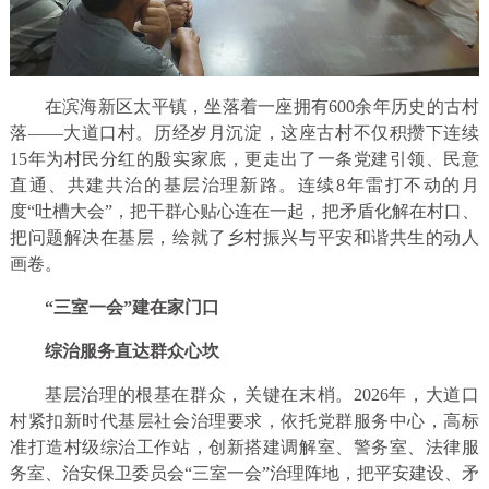
在滨海新区太平镇，坐落着一座拥有600余年历史的古村
落——大道口村。历经岁月沉淀，这座古村不仅积攒下连续
15年为村民分红的殷实家底，更走出了一条党建引领、民意
直通、共建共治的基层治理新路。连续8年雷打不动的月
度“吐槽大会”，把干群心贴心连在一起，把矛盾化解在村口、
把问题解决在基层，绘就了乡村振兴与平安和谐共生的动人
画卷。
“三室一会”建在家门口
综治服务直达群众心坎
基层治理的根基在群众，关键在末梢。2026年，大道口
村紧扣新时代基层社会治理要求，依托党群服务中心，高标
准打造村级综治工作站，创新搭建调解室、警务室、法律服
务室、治安保卫委员会“三室一会”治理阵地，把平安建设、矛