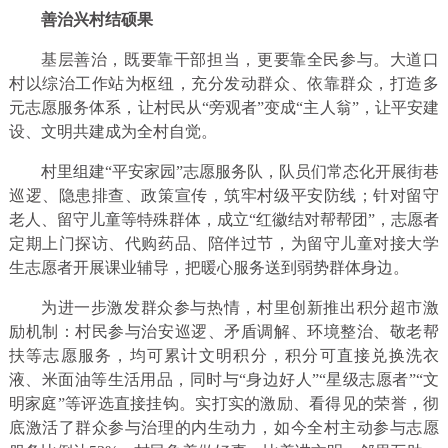
善治兴村结硕果
基层善治，既要靠干部担当，更要靠全民参与。大道口
村以综治工作站为枢纽，充分发动群众、依靠群众，打造多
元志愿服务体系，让村民从“旁观者”变成“主人翁”，让平安建
设、文明共建成为全村自觉。
村里组建“平安家园”志愿服务队，队员们常态化开展街巷
巡逻、隐患排查、政策宣传，筑牢村级平安防线；针对留守
老人、留守儿童等特殊群体，成立“红徽结对帮帮团”，志愿者
定期上门探访、代购药品、陪伴过节，为留守儿童对接大学
生志愿者开展课业辅导，把暖心服务送到弱势群体身边。
为进一步激发群众参与热情，村里创新推出积分超市激
励机制：村民参与治安巡逻、矛盾调解、环境整治、敬老帮
扶等志愿服务，均可累计文明积分，积分可直接兑换洗衣
液、米面油等生活用品，同时与“身边好人”“星级志愿者”“文
明家庭”等评选直接挂钩。实打实的激励、看得见的荣誉，彻
底激活了群众参与治理的内生动力，如今全村主动参与志愿