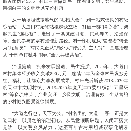
服务比例达53%，村民争着做好事、比着讲文明，邻里互助、
崇德向善的文明新风充盈村落。
从一场场坦诚接地气的“吐槽大会”，到一站式便民的村级
综治站，大道口村始终站稳群众立场，打破干群“隔心墙”，架
起民生“连心桥”，走出了一条党建引领、民意导向、法治保
障、全民参与的乡村治理新路径。村干部彻底从“管理者”转变
为“服务员”，村民真正从“局外人”转变为“主人翁”，基层治理
从“干部单打独斗”转向“全民共建共治”。
治理提质，换来发展提速、民生提质。2025年，大道口
村村集体经济收入突破890万元，连续15年为全体村民发放分
红、福利，让群众共享发展成果。村庄先后斩获2018-2020年
度天津市文明村镇、2019-2025年度天津市委组织部“五星级
村”等多项殊荣，产业兴旺、乡风文明、治理有效、生活富裕
的乡村振兴图景徐徐铺展。
“大道之行也，天下为公。”村名里的“大道”二字，正是大
道口村一以贯之的治理初心。以民意倾听破题，以闭环落实
见效，以文明乡风聚力，这座百年古村用坦诚议事化解矛