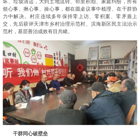
坏、垃圾清运，大到土地流转、邻里积怨、家庭纠纷，所有
烦心事、揪心事、操心事，都在圆桌议事中梳理、在干群协
力中解决。村庄连续多年保持零上访、零积案、零矛盾上
交，先后获评天津市乡村治理示范村、滨海新区民主法治示
范村，基层善治成效有目共睹。
干群同心破壁垒