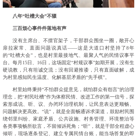
八年“吐槽大会”不辍
三百烦心事件件落地有声
没有主席台、不摆官架子，干部群众围坐一圈，敞开心
扉拉家常、直面问题说真话——这是大道口村坚持了8年
的“吐槽大会”，也是村里最接地气、最聚人气的民情议事平
台。每月15日、16日，这场固定“村规议事”如期开展，没有生
硬说教，只有坦诚交流；没有回避推诿，只有直面破解，成
为村里感知民生温度、化解基层矛盾的“先手棋”。
村里始终秉持“不怕群众提意见，就怕群众有怨言”的治理
理念，把“村民吐槽”作为体察民情、改进工作的第一信号，探
索形成说、听、议、办闭环治理机制，让民意表达更顺畅、
问题解决更高效。“说”，就是全面畅通诉求渠道，鼓励村民围
绕邻里纠纷、家庭矛盾、公共设施、村务管理、环境整治等
各类事项畅所欲言，不留倾诉死角；“听”，就是干部全程虚心
倾听，现场逐条登记、建立专属民情台账，能当场答复的即