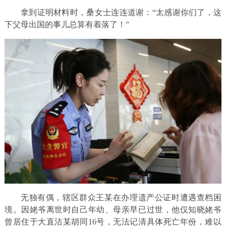
拿到证明材料时，桑女士连连道谢：“太感谢你们了，这
下父母出国的事儿总算有着落了！”
无独有偶，辖区群众王某在办理遗产公证时遭遇查档困
境。因姥爷离世时自己年幼、母亲早已过世，他仅知晓姥爷
曾居住于大直沽某胡同16号，无法记清具体死亡年份，难以