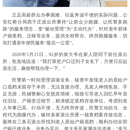
立足高龄群众办事困难、往返奔波不便的实际问题，公
安红桥分局西于庄派出所秉持“让群众少跑腿、让民警多跑
路”的服务理念，变“被动受理”为“主动代办”，针对老年群体
户籍查档、迁移等业务，提供全程帮办、跨所跑腿服务，切
实打通老年便民服务“最后一公里”。
2026年5月21日，92岁的柴大爷在家人陪同下前往派出
所，焦急地说道：“我打算把户口迁到子女名下，方便日后起
居生活，麻烦帮我办理一下。”
民警第一时间受理该项业务，核查中发现老人的原始户
口底档未留存于本所，无法直接办理。见老人神情焦急、手
足无措，民辅警耐心安抚其情绪，细致引导老人回忆早年居
住旧址、户籍变迁细节，精准锁定底档存放单位。考虑到老
人年事已高、行动不便，无力跨所奔波，民警主动担当、全
程代为跑腿代办，辗转多家派出所逐一核查档案存放信息，
最终在三条石派出所找到老人原始户籍底档，顺利办结全部
户籍迁移业务。业务办妥后，柴大爷及家属连连道谢：“多亏