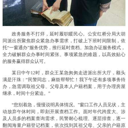
政务服务不打烊，延时履职暖民心。公安红桥分局大胡
同派出所聚焦群众紧急办事需求，打破上下班时间限制，依
托“一窗通办”服务优势，推行延时查档、加急办证服务模式，
全力破解群众办事时间紧张、事项紧急的难题，以高效贴心
的服务赢得群众认可。
某日中午12时，群众王某急匆匆走进派出所大厅，额头
满是汗珠：“民警同志，麻烦帮帮忙！我下午还有多项事务待
办，急需调取祖父母、父母及本人户籍档案，用于办理房屋
继承，时间十分紧迫。”
“您别着急，慢慢说明具体情况。”窗口工作人员见状，主
动放弃午休时间，即刻开展查档工作。面对年代跨度大、涉
及人员多的档案查询需求，民警耐心梳理、逐层排查，逐一
翻阅海量户籍登记档案，依次找到其祖父母、父亲的户籍原