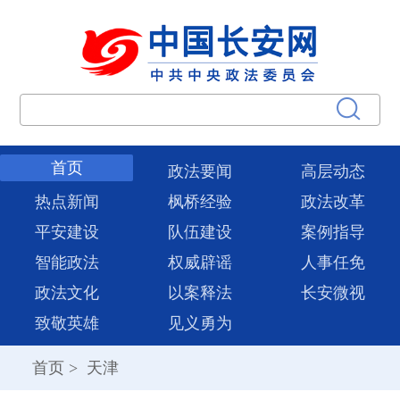
首页
政法要闻
高层动态
热点新闻
枫桥经验
政法改革
平安建设
队伍建设
案例指导
智能政法
权威辟谣
人事任免
政法文化
以案释法
长安微视
致敬英雄
见义勇为
首页
>
天津