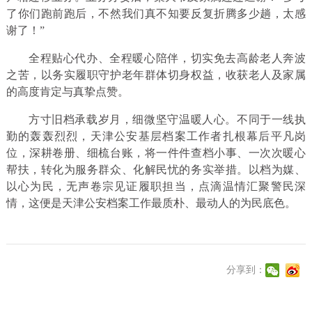
了你们跑前跑后，不然我们真不知要反复折腾多少趟，太感
谢了！”
全程贴心代办、全程暖心陪伴，切实免去高龄老人奔波
之苦，以务实履职守护老年群体切身权益，收获老人及家属
的高度肯定与真挚点赞。
方寸旧档承载岁月，细微坚守温暖人心。不同于一线执
勤的轰轰烈烈，天津公安基层档案工作者扎根幕后平凡岗
位，深耕卷册、细梳台账，将一件件查档小事、一次次暖心
帮扶，转化为服务群众、化解民忧的务实举措。以档为媒、
以心为民，无声卷宗见证履职担当，点滴温情汇聚警民深
情，这便是天津公安档案工作最质朴、最动人的为民底色。
分享到：