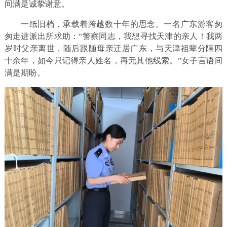
间满是诚挚谢意。
一纸旧档，承载着跨越数十年的思念。一名广东游客匆
匆走进派出所求助：“警察同志，我想寻找天津的亲人！我两
岁时父亲离世，随后跟随母亲迁居广东，与天津祖辈分隔四
十余年，如今只记得亲人姓名，再无其他线索。”女子言语间
满是期盼。