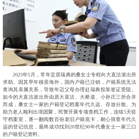
2025年5月，常年定居瑞典的桑女士专程向大直沽派出所
求助。因其早年移居海外，国内户籍已注销，户籍系统无法
查询其亲属关系，导致年迈父母办理赴瑞典投靠签证受阻。
如今的大直沽派出所由原大直沽、大桥道、小孙庄三所合并
而成，桑女士一家的户籍登记档案年代久远、存放分散。为
助力老人顺利出境团聚，民警开展专项查档工作，连续5天驻
守档案室，逐一翻阅数百份老旧户籍底卡，耐心筛查年代久
远的登记信息，最终成功找到20世纪90年代桑女士一家三口
的户籍登记资料。