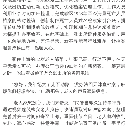
兴派出所主动创新服务模式、优化档案管理工作。工作人员
利用业余时间加班梳理，完成辖区1953年至今海量死亡人员
档案的核对整编，创新制作死亡人员姓名检索索引台账，摒
弃传统逐册翻找的低效模式，实现模糊信息快速精准查档，
大幅提升办事效率。在此基础上，派出所延伸服务触角，用
心化解异地办事、跨洋寻亲、新春寻亲等特殊难题，让档案
服务跨越山海、温暖人心。
家住上海的82岁老人郁某，年事已高、行动不便，在天
津无亲友可托，办理公证急需1983年的户籍档案。一筹莫展
之际，他试着拨通了万兴派出所的咨询电话。
“您好，我年纪大了走不动路，没办法回天津查档案，麻
烦你们想想办法。”电话那头，老人的声音满是疲惫。
“老人家您放心，我们来帮您。”民警当即决定特事特办，
通过视频连线核实老人身份，快速调取对应户籍档案，整理
完善后第一时间邮寄至上海。重阳佳节当日，老人顺利收到
材料，满心感动，特意手写一封感谢信寄至派出所，字里行