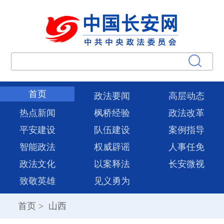
首页
政法要闻
高层动态
热点新闻
枫桥经验
政法改革
平安建设
队伍建设
案例指导
智能政法
权威辟谣
人事任免
政法文化
以案释法
长安微视
致敬英雄
见义勇为
首页
>
山西