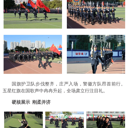
国旗护卫队步伐整齐，庄严入场，警徽方队昂首前行。
五星红旗在国歌声中冉冉升起，全场肃立行注目礼。
硬核展示 刚柔并济