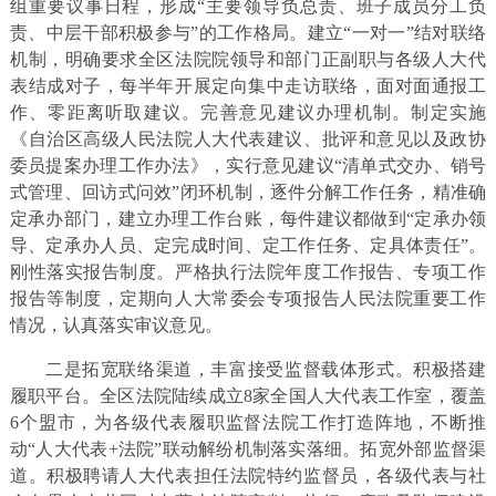
组重要议事日程，形成“主要领导负总责、班子成员分工负
责、中层干部积极参与”的工作格局。建立“一对一”结对联络
机制，明确要求全区法院院领导和部门正副职与各级人大代
表结成对子，每半年开展定向集中走访联络，面对面通报工
作、零距离听取建议。完善意见建议办理机制。制定实施
《自治区高级人民法院人大代表建议、批评和意见以及政协
委员提案办理工作办法》，实行意见建议“清单式交办、销号
式管理、回访式问效”闭环机制，逐件分解工作任务，精准确
定承办部门，建立办理工作台账，每件建议都做到“定承办领
导、定承办人员、定完成时间、定工作任务、定具体责任”。
刚性落实报告制度。严格执行法院年度工作报告、专项工作
报告等制度，定期向人大常委会专项报告人民法院重要工作
情况，认真落实审议意见。
二是拓宽联络渠道，丰富接受监督载体形式。积极搭建
履职平台。全区法院陆续成立8家全国人大代表工作室，覆盖
6个盟市，为各级代表履职监督法院工作打造阵地，不断推
动“人大代表+法院”联动解纷机制落实落细。拓宽外部监督渠
道。积极聘请人大代表担任法院特约监督员，各级代表与社