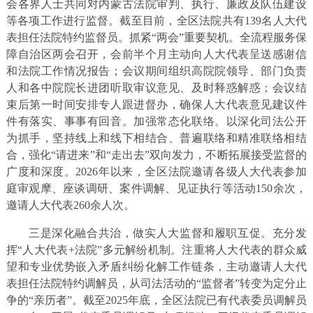
会各界人士共同对内蒙古法院审判、执行、廉政及队伍建设
等各项工作进行监督。截至目前，全区法院共有139名人大代
表担任法院特约监督员。抓紧“两会”重要契机。全流程服务保
障自治区两会召开，会前半个月主动向人大代表呈送感谢信
和法院工作情况报告；会议期间组织高院院领导、部门负责
人和各中院院长进团听取审议意见、及时释惑解惑；会议结
束后第一时间安排专人跟进督办，确保人大代表意见建议件
件有落实、事事有回音。加强常态化联络。以深化司法公开
为抓手，坚持线上和线下相结合、普遍联络和精准联络相结
合，强化“请进来”和“走出去”双向发力，不断拓展接受监督的
广度和深度。2026年以来，全区法院邀请各级人大代表参加
庭审观摩、座谈调研、案件调解、见证执行等活动150余次，
邀请人大代表260余人次。
三是深化融合共治，做实人大监督和履职互促。充分发
挥“人大代表+法院”多元解纷机制。注重将人大代表的群众威
望和专业优势嵌入矛盾纠纷化解工作链条，主动邀请人大代
表担任法院特约调解员，从司法活动的“监督者”转变为定分止
争的“亲历者”。截至2025年底，全区法院已有代表委员调解员