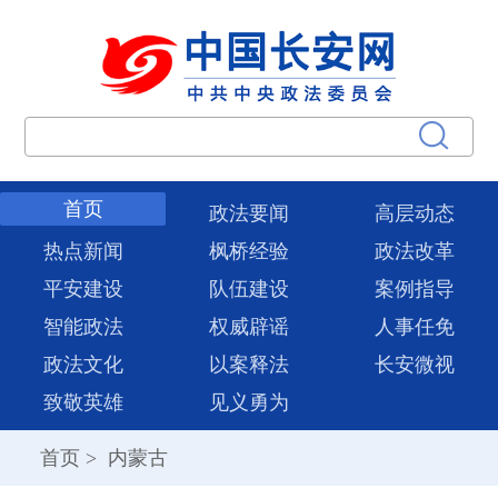
首页
政法要闻
高层动态
热点新闻
枫桥经验
政法改革
平安建设
队伍建设
案例指导
智能政法
权威辟谣
人事任免
政法文化
以案释法
长安微视
致敬英雄
见义勇为
首页
>
内蒙古