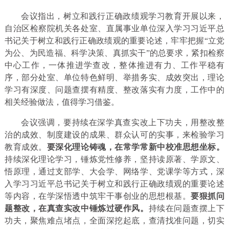
会议指出，树立和践行正确政绩观学习教育开展以来，
自治区检察院机关各处室、直属事业单位深入学习习近平总
书记关于树立和践行正确政绩观的重要论述，牢牢把握“立党
为公、为民造福、科学决策、真抓实干”的总要求，紧扣检察
中心工作，一体推进学查改，整体推进有力、工作平稳有
序，部分处室、单位特色鲜明、举措务实、成效突出，理论
学习有深度、问题查摆有精度、整改落实有力度，工作中的
相关经验做法，值得学习借鉴。
会议强调，要持续在深学真查实改上下功夫，用整改整
治的成效、制度建设的成果、群众认可的实事，来检验学习
教育成效。
要深化理论铸魂
，在常学常新中校准思想坐标。
持续深化理论学习，锤炼党性修养，坚持读原著、学原文、
悟原理，通过支部学、大会学、网络学、党课学等方式，深
入学习习近平总书记关于树立和践行正确政绩观的重要论述
等内容，在学深悟透中筑牢干事创业的思想根基。
要狠抓问
题整改，在真查实改中锤炼过硬作风。
持续在问题查摆上下
功夫，聚焦难点堵点，全面深挖起底，查清找准问题，切实