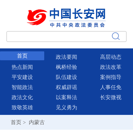
首页
政法要闻
高层动态
热点新闻
枫桥经验
政法改革
平安建设
队伍建设
案例指导
智能政法
权威辟谣
人事任免
政法文化
以案释法
长安微视
致敬英雄
见义勇为
首页
>
内蒙古