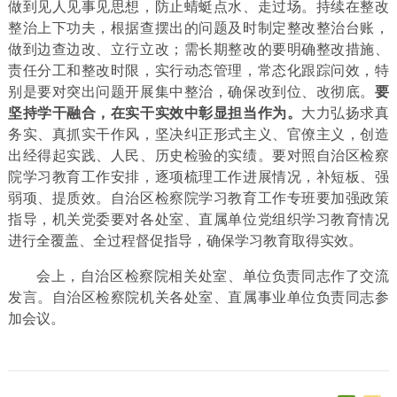
做到见人见事见思想，防止蜻蜓点水、走过场。持续在整改
整治上下功夫，根据查摆出的问题及时制定整改整治台账，
做到边查边改、立行立改；需长期整改的要明确整改措施、
责任分工和整改时限，实行动态管理，常态化跟踪问效，特
别是要对突出问题开展集中整治，确保改到位、改彻底。
要
坚持学干融合，在实干实效中彰显担当作为。
大力弘扬求真
务实、真抓实干作风，坚决纠正形式主义、官僚主义，创造
出经得起实践、人民、历史检验的实绩。要对照自治区检察
院学习教育工作安排，逐项梳理工作进展情况，补短板、强
弱项、提质效。自治区检察院学习教育工作专班要加强政策
指导，机关党委要对各处室、直属单位党组织学习教育情况
进行全覆盖、全过程督促指导，确保学习教育取得实效。
会上，自治区检察院相关处室、单位负责同志作了交流
发言。自治区检察院机关各处室、直属事业单位负责同志参
加会议。