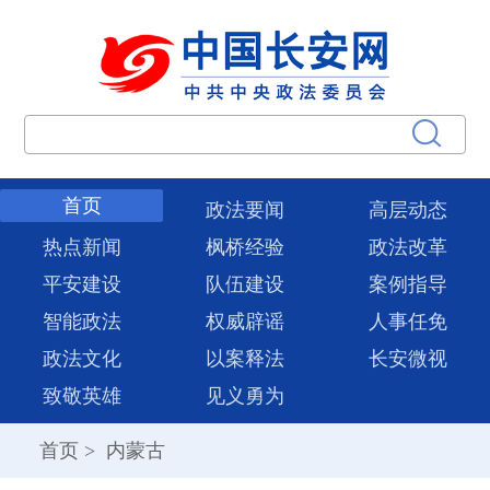
首页
政法要闻
高层动态
热点新闻
枫桥经验
政法改革
平安建设
队伍建设
案例指导
智能政法
权威辟谣
人事任免
政法文化
以案释法
长安微视
致敬英雄
见义勇为
首页
>
内蒙古