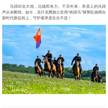
马蹄叩击大地，沉稳而有力。千百年来，草原上的马蹄
声从未断绝。如今，克什克腾旗公安局“铁蹄马”骑警队驰骋在
新时代新征程上，守护着草原生生不息！