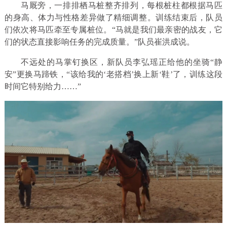
马厩旁，一排排栖马桩整齐排列，每根桩柱都根据马匹
的身高、体力与性格差异做了精细调整。训练结束后，队员
们依次将马匹牵至专属桩位。“马就是我们最亲密的战友，它
们的状态直接影响任务的完成质量。”队员崔洪成说。
不远处的马掌钉换区，新队员李弘瑶正给他的坐骑“静
安”更换马蹄铁，“该给我的‘老搭档’换上新‘鞋’了，训练这段
时间它特别给力……”