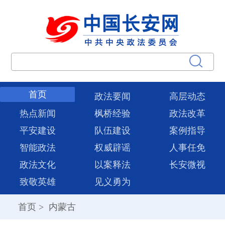
首页
政法要闻
高层动态
热点新闻
枫桥经验
政法改革
平安建设
队伍建设
案例指导
智能政法
权威辟谣
人事任免
政法文化
以案释法
长安微视
致敬英雄
见义勇为
首页
>
内蒙古