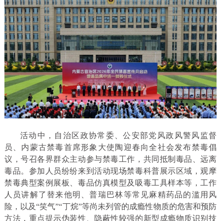
活动中，自治区政协常委、公安部党风政风警风监督
员、内蒙古禁毒首席形象大使陶迎春向全社会发布禁毒倡
议，号召各界群众主动参与禁毒工作，共同抵制毒品、远离
毒品。参加人员纷纷来到活动现场禁毒科普展示区域，观摩
禁毒典型案例展板、毒品仿真模型及吸毒工具样本等，工作
人员讲解了替来他明、普瑞巴林等常见麻精药品的滥用风
险，以及“笑气”“丁烷”等尚未列管的成瘾性物质的危害和预防
方法，重点提示伪装性、隐蔽性较强的新型成瘾物质识别技