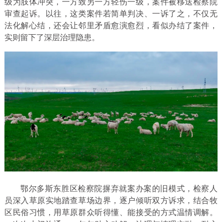
级为肢体冲突，一方致另一方轻伤一级，案件被移送检察院
审查起诉。以往，这类案件若简单判决、一诉了之，不仅无
法化解心结，还会让邻里矛盾愈演愈烈，看似办结了案件，
实则留下了深层治理隐患。
鄂尔多斯东胜区检察院摒弃就案办案的旧模式，检察人
员深入草原实地踏查草场边界，逐户倾听双方诉求，结合牧
区民俗习惯，用草原群众听得懂、能接受的方式温情调解。