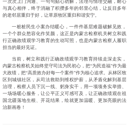
一次次上门沟通、一句句贴心劝解，法理与情理交融，耐心
与真心相伴，终于消融了积攒多年的邻里心结，让反目多年
的老邻居重归于好，让草原牧区重归和谐安宁。
一桩桩民生小案办结暖心，一件件基层难题破解见效，
一个个群众愁容化作笑颜，这正是内蒙古检察机关树立和践
行正确政绩观学习教育的生动写照，也是内蒙古检察人履职
担当的最好见证。
当前，树立和践行正确政绩观学习教育持续走深走实，
内蒙古检察机关始终坚守司法为民初心，把“为民造福”作为最
大政绩，把“高质效办好每一个案件”作为核心追求。从林区牧
区到城镇社区，从司法救助到维权护薪，从矛盾化解到基层
治理，检察人员下沉一线、躬身实干，用一项项务实举措、
一场场暖心服务，让公平正义可感可及，让正确政绩观在祖
国北疆落地生根、开花结果，绘就更加温暖、更加亮眼的法
治新画卷！