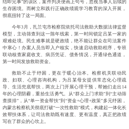
结即完事”的误区，案件判决便画上句号，忽视当事人后续的
生存困境。而树立和践行正确政绩观学习教育的深入开展，
彻底扭转了这一局面。
今年3月，扎兰屯市检察院依托司法救助大数据法律监督
模型，主动筛查到这一陈年线索，第一时间锁定吕某一家的
艰难处境。民生难事就是硬政绩，绝不能让群众在司法案件
中寒心！办案人员当即入户核实，快速启动救助程序，专班
联动核查家庭收支、病历凭证、债务情况，开通绿色通道，
第一时间发放救助资金。
救助不止于纾困，更在于暖心治本。检察机关联动民
政、妇联、心理咨询机构，为吕某母女提供常态化心理疏
导、生活兜底帮扶，两次上门开展心理干预，帮她们走出14
年的心理阴霾，重拾生活勇气。从“群众上门求助”到“主动筛
查摸排”，从“单一资金帮扶”到“资金+心理+政策”多元纾困，
内蒙古检察机关彻底打破“一次性救助”模式，构建起一体化长
效帮扶体系，让司法救助既有速度、更有温度，真正把政绩
写在了群众的心坎上。