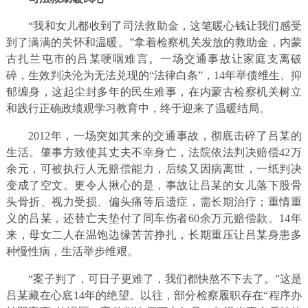
“我和女儿都收到了司法救助金，这笔暖心钱让我们感受
到了满满的关怀和温暖。”拿着检察机关发放的救助金，内蒙
古扎兰屯市的吕某哽咽难言。一场交通事故让家庭支离破
碎，生效判决沦为无法兑现的“法律白条”，14年举债维生、抑
郁缠身，这起尘封多年的民生难事，在内蒙古检察机关树立
和践行正确政绩观学习教育中，终于迎来了温暖结局。
2012年，一场突如其来的交通事故，彻底击碎了吕某的
生活。肇事方致使其丈夫不幸身亡，法院依法判决赔偿42万
余元，可被执行人无赔偿能力，后续又因病离世，一纸判决
变成了空文。更令人揪心的是，事故让吕某的女儿落下股骨
头骨折、视力受损、偏头痛等后遗症，需长期治疗；重情重
义的吕某，还替亡夫垫付了同车伤者60余万元赔偿款。14年
来，母女二人在温饱边缘苦苦挣扎，长期重压让吕某身患多
种慢性病，生活举步维艰。
“案子判了，可日子更难了，我们都快熬不下去了。”这是
吕某藏在心底14年的绝望。以往，部分检察履职存在“程序办