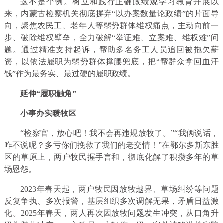
这不是个例。树立和践行正确政绩观学习教育开展以
来，内蒙古检察机关彻底摒弃“以办案数量论政绩”的片面导
向，聚焦农民工、老年人等弱势群体维权痛点，主动向前一
步、破除维权壁垒，全力破解“举证难、立案难、维权难”问
题。通过精准支持起诉，帮助多名务工人员追回被拖欠薪
资，以依法履职为弱势群体撑腰兜底，把“帮群众拿回血汗
钱”作为最务实、最过硬的履职政绩。
延伸“履职触角”
小事办实暖牧区
“检察官，放心吧！我不会再违规放牧了。”“我俩说话，
咋不说呢？多亏你们挽救了我们的老交情！”在鄂尔多斯东胜
区的草原上，两户牧民握手言和，彻底化解了积攒多年的草
场恩怨。
2023年春天起，两户牧民因放牧越界、草场纠纷等问题
反复争执、多次报警，基层组织多次调解无果，矛盾日益激
化。2025年春天，两人再次因放牧问题发生冲突，从口角升