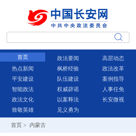
首页
政法要闻
高层动态
热点新闻
枫桥经验
政法改革
平安建设
队伍建设
案例指导
智能政法
权威辟谣
人事任免
政法文化
以案释法
长安微视
致敬英雄
见义勇为
首页
>
内蒙古