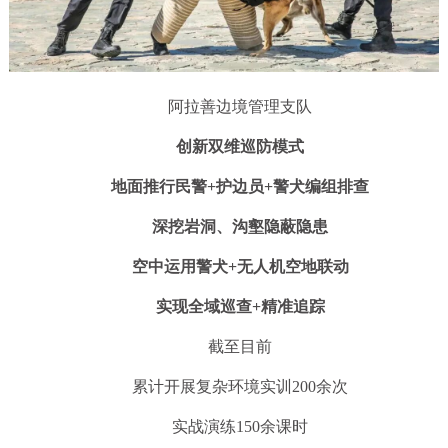
阿拉善边境管理支队
创新双维巡防模式
地面推行民警+护边员+警犬编组排查
深挖岩洞、沟壑隐蔽隐患
空中运用警犬+无人机空地联动
实现全域巡查+精准追踪
截至目前
累计开展复杂环境实训200余次
实战演练150余课时