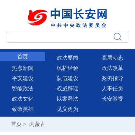
首页
政法要闻
高层动态
热点新闻
枫桥经验
政法改革
平安建设
队伍建设
案例指导
智能政法
权威辟谣
人事任免
政法文化
以案释法
长安微视
致敬英雄
见义勇为
首页
>
内蒙古