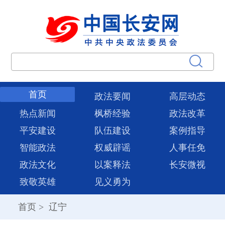
首页
政法要闻
高层动态
热点新闻
枫桥经验
政法改革
平安建设
队伍建设
案例指导
智能政法
权威辟谣
人事任免
政法文化
以案释法
长安微视
致敬英雄
见义勇为
首页
>
辽宁