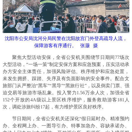
沈阳市公安局沈河分局民警在沈阳故宫门外登高疏导人流，
保障游客有序通行。 张灏 摄
聚焦大型活动安保，全省公安机关围绕节日期间77场次
大型活动，“一场一策”制定安保方案和应急预案，压实活动承
办方安全主体责任，加强风险评估、秩序维护和应急处置，
未发生拥挤、踩踏、失序及有负面影响的安全事件。配合文
旅部门从严整治“黑车”“黑导”“黑旅行社”，以及倒卖门票、强
迫交易等旅游市场乱象。投入警力1.56万余人次，加强全省
152个开放的4A级以上景区秩序维护，服务救助游客181人
次，调处涉旅纠纷17起，有力维护景区良好秩序。
节日期间，全省公安机关还深化“假日延时办、精准预约
办、全程网上办、一图导引办、特事加急办、容缺承诺办、