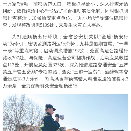
千万家”活动，前移防范关口、积极抓早处小，深入排查矛盾
纠纷，依托综治中心“一站式”平台推动实质化解。同时狠抓隐
患排查整治，加强治安重点单位、“九小场所”等部位隐患排
查，发现整改隐患5109处，未发生火灾亡人事故。
为打造顺畅出行环境，全省公安机关以“金盾·畅安行
动”为牵引，密切监测路网运行态势，尤其是假期首尾、“一早
一晚”等重点时段，启动调流措施192次，处置高速公路缓行
路段207处。与保险、高速运营公司捆绑作战，启动应急救援
点112处，开展应急处置325次。深入推进道路交通安全“五严
禁五严管五必须”专项整治，查处“三超一疲劳”、酒醉驾等交
通违法18.3万余件，向高风险车辆驾驶人精准发送预警提示3
万余条，全力保障群众安全顺畅出行。