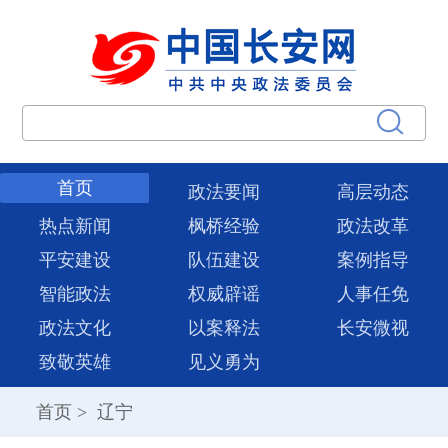
首页
政法要闻
高层动态
热点新闻
枫桥经验
政法改革
平安建设
队伍建设
案例指导
智能政法
权威辟谣
人事任免
政法文化
以案释法
长安微视
致敬英雄
见义勇为
首页
>
辽宁