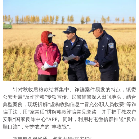
针对秋收后粮款结算集中、诈骗案件易发的特点，镇赉
公安开展“反诈护粮”专项宣传。民警辅警深入田间地头，结合
典型案例，现场拆解“虚构收购信息”“冒充公职人员收费”等诈
骗手法，用“家常话”讲解粮款诈骗常见套路，并手把手教农户
安装“国家反诈中心”APP。同时，利用村屯微信群推送“反诈
顺口溜”，守护农户的“丰收钱”。