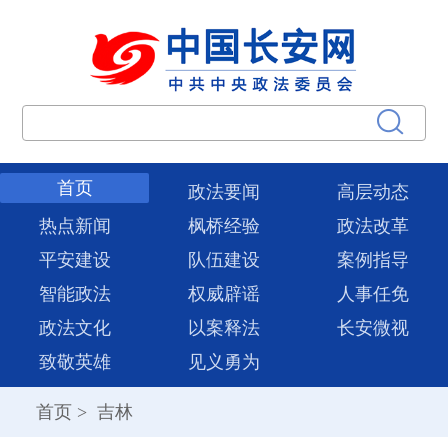
首页
政法要闻
高层动态
热点新闻
枫桥经验
政法改革
平安建设
队伍建设
案例指导
智能政法
权威辟谣
人事任免
政法文化
以案释法
长安微视
致敬英雄
见义勇为
首页
>
吉林