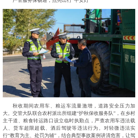
严管服务保畅通，点亮出行“平安灯”
秋收期间农用车、粮运车流量激增，道路安全压力加
大。交管大队联合农村派出所组建“护秋保收服务队”，在乡村
主干道、粮食转运路口设立临时执勤点，严查农用车违法载
人、货车超限超载、酒后驾驶等违法行为。对轻微违法实
行“教育为主、处罚为辅”，结合典型事故案例讲清危害，让驾