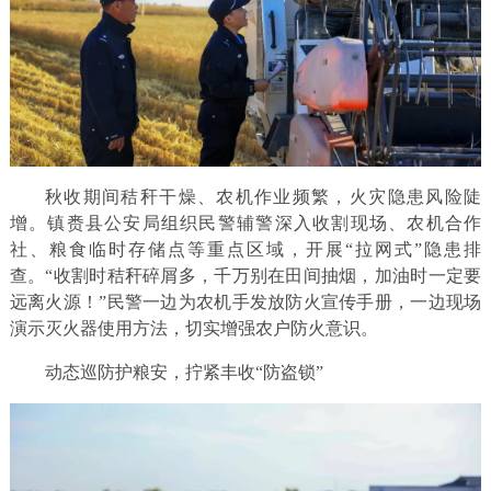
秋收期间秸秆干燥、农机作业频繁，火灾隐患风险陡
增。镇赉县公安局组织民警辅警深入收割现场、农机合作
社、粮食临时存储点等重点区域，开展“拉网式”隐患排
查。“收割时秸秆碎屑多，千万别在田间抽烟，加油时一定要
远离火源！”民警一边为农机手发放防火宣传手册，一边现场
演示灭火器使用方法，切实增强农户防火意识。
动态巡防护粮安，拧紧丰收“防盗锁”