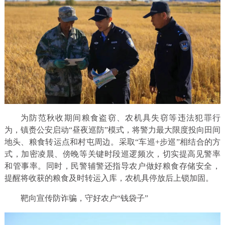
为防范秋收期间粮食盗窃、农机具失窃等违法犯罪行
为，镇赉公安启动“昼夜巡防”模式，将警力最大限度投向田间
地头、粮食转运点和村屯周边。采取“车巡+步巡”相结合的方
式，加密凌晨、傍晚等关键时段巡逻频次，切实提高见警率
和管事率。同时，民警辅警还指导农户做好粮食存储安全，
提醒将收获的粮食及时转运入库，农机具停放后上锁加固。
靶向宣传防诈骗，守好农户“钱袋子”