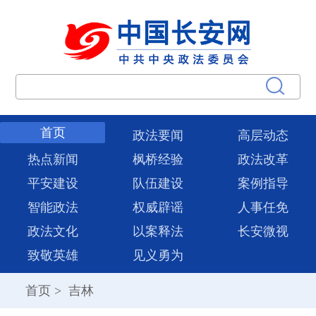
首页
政法要闻
高层动态
热点新闻
枫桥经验
政法改革
平安建设
队伍建设
案例指导
智能政法
权威辟谣
人事任免
政法文化
以案释法
长安微视
致敬英雄
见义勇为
首页
>
吉林