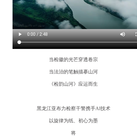
当检徽的光芒穿透卷宗
当法治的笔触描摹山河
《检韵山河》应运而生
黑龙江亚布力检察干警携手AI技术
以旋律为纸、初心为墨
将