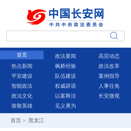
首页
政法要闻
高层动态
热点新闻
枫桥经验
政法改革
平安建设
队伍建设
案例指导
智能政法
权威辟谣
人事任免
政法文化
以案释法
长安微视
致敬英雄
见义勇为
首页
>
黑龙江