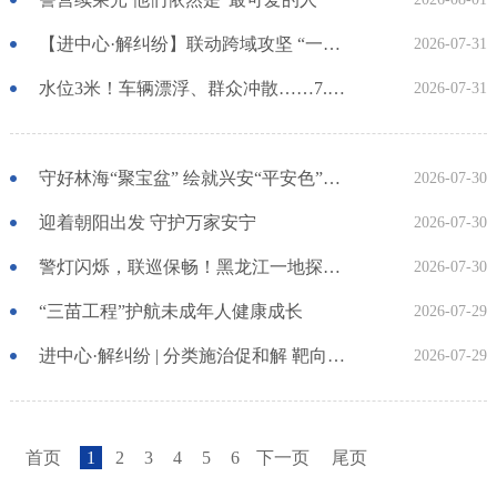
【进中心·解纠纷】联动跨域攻坚 “一站式”化解货款纠纷
2026-07-31
水位3米！车辆漂浮、群众冲散……7.26暴雨夜，他们纵身一跃救下3条生命！
2026-07-31
守好林海“聚宝盆” 绘就兴安“平安色”——大兴安岭公安机关全链条护航采摘季
2026-07-30
迎着朝阳出发 守护万家安宁
2026-07-30
警灯闪烁，联巡保畅！黑龙江一地探路“三警合一”，龙江公安再塑街面治理新格局
2026-07-30
“三苗工程”护航未成年人健康成长
2026-07-29
进中心·解纠纷 | 分类施治促和解 靶向调解止纷争
2026-07-29
首页
1
2
3
4
5
6
下一页
尾页