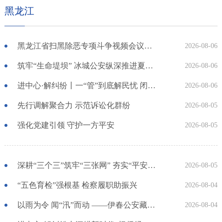
黑龙江
黑龙江省扫黑除恶专项斗争视频会议召开
2026-08-06
筑牢“生命堤坝” 冰城公安纵深推进夏季防溺水工作
2026-08-06
进中心·解纠纷丨一“管”到底解民忧 闭环调处化纠纷
2026-08-06
先行调解聚合力 示范诉讼化群纷
2026-08-05
强化党建引领 守护一方平安
2026-08-05
深耕“三个三”筑牢“三张网” 夯实“平安伊春”建设法治底座
2026-08-05
“五色育检”强根基 检察履职助振兴
2026-08-04
以雨为令 闻“汛”而动 ——伊春公安藏蓝护民安 筑牢防汛“安全堤坝”
2026-08-04