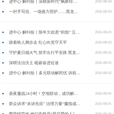
进中心·解纠纷丨深耕新时代“枫桥经验”沃土 闭环联动化解跨村地界小纠纷
2026-08-04
一封手写信、一场接力照护……黑龙江省公安厅垦区公安局“两阳工程”让守护更有温度
2026-08-03
进中心·解纠纷丨陈年欠款惹“积怨” 泛黄欠据终“变现”
2026-08-03
踏着铁人脚步走 红心向党守天平
2026-08-03
守护夏日烟火气 筑牢出行平安路 黑龙江全省公安交管部门深入开展交通安全宣讲活动
2026-08-02
深耕法治沃土 砥砺奋进征途
2026-08-02
进中心·解纠纷丨多元联动解民忧 诉前调解促和谐
2026-08-02
昼夜鏖战24小时！空地联动，成功解救深山失联勘探人员
2026-08-01
群众诉求“未诉先应” 治理力量“攥指成拳”
2026-08-01
警营续荣光 他们依然是“最可爱的人”
2026-08-01