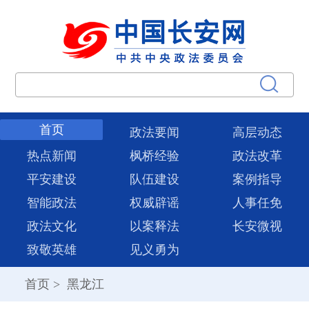
首页
政法要闻
高层动态
热点新闻
枫桥经验
政法改革
平安建设
队伍建设
案例指导
智能政法
权威辟谣
人事任免
政法文化
以案释法
长安微视
致敬英雄
见义勇为
首页
>
黑龙江