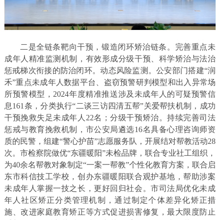
二是全链条靶向干预，锻造闭环矫治链条。完善重点未
成年人精准监测机制，有效形成分级干预、科学矫治与法治
惩戒梯次衔接的防治闭环。动态风险监测。公安部门搭建“润
禾”重点未成年人数据平台、盗窃预警研判模型和出入异常场
所预警模型，2024年度精准推送涉及未成年人的可疑预警信
息161条，分类执行“二谈三访四清五帮”关爱帮扶机制，成功
干预挽救失足未成年人22名；分级干预矫治。持续完善司法
惩戒与教育挽救机制，市公安局遴选16名具备心理咨询师资
质的民警，组建“警心护苗”志愿服务队，开展结对帮教活动28
次。市检察院做优“东疆暖阳”未检品牌，联合专业社工组织，
为40余名帮教对象制定“一案一帮教”个性化教育方案，联合启
东市科信技工学校，创办东疆暖阳联合观护基地，帮助涉案
未成年人掌握一技之长，更好回归社会。市司法局优化未成
年人社区矫正分类管理机制，通过制定个体差异化矫正措
施、改进家庭教育矫正等方式促进损害修复，最大限度防止