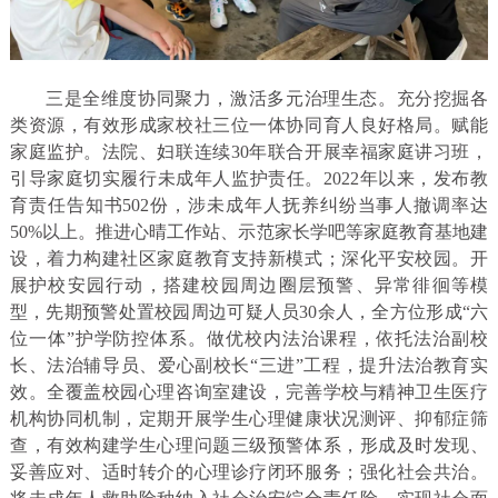
三是全维度协同聚力，激活多元治理生态。充分挖掘各
类资源，有效形成家校社三位一体协同育人良好格局。赋能
家庭监护。法院、妇联连续30年联合开展幸福家庭讲习班，
引导家庭切实履行未成年人监护责任。2022年以来，发布教
育责任告知书502份，涉未成年人抚养纠纷当事人撤调率达
50%以上。推进心晴工作站、示范家长学吧等家庭教育基地建
设，着力构建社区家庭教育支持新模式；深化平安校园。开
展护校安园行动，搭建校园周边圈层预警、异常徘徊等模
型，先期预警处置校园周边可疑人员30余人，全方位形成“六
位一体”护学防控体系。做优校内法治课程，依托法治副校
长、法治辅导员、爱心副校长“三进”工程，提升法治教育实
效。全覆盖校园心理咨询室建设，完善学校与精神卫生医疗
机构协同机制，定期开展学生心理健康状况测评、抑郁症筛
查，有效构建学生心理问题三级预警体系，形成及时发现、
妥善应对、适时转介的心理诊疗闭环服务；强化社会共治。