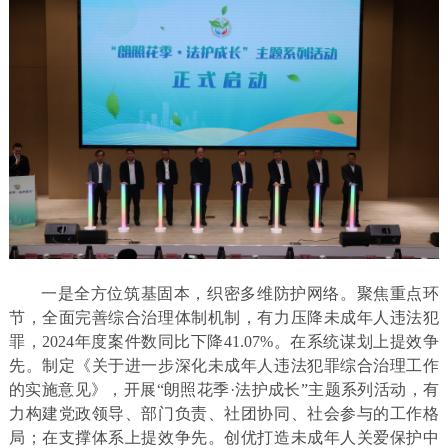
一是全方位筑基固本，织密多维防护网络。聚焦重点环
节，全面完善综合治理体制机制，有力压降未成年人违法犯
罪，2024年度案件数同比下降41.07%。在系统谋划上提效争
先。制定《关于进一步深化未成年人违法犯罪综合治理工作
的实施意见》，开展“朗照花季·法护成长”主题系列活动，有
力构建党政领导、部门负责、社团协同、社会参与的工作格
局；在支撑体系上提效争先。创优打造未成年人关爱保护中