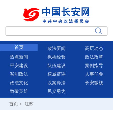
首页
政法要闻
高层动态
热点新闻
枫桥经验
政法改革
平安建设
队伍建设
案例指导
智能政法
权威辟谣
人事任免
政法文化
以案释法
长安微视
致敬英雄
见义勇为
首页
>
江苏