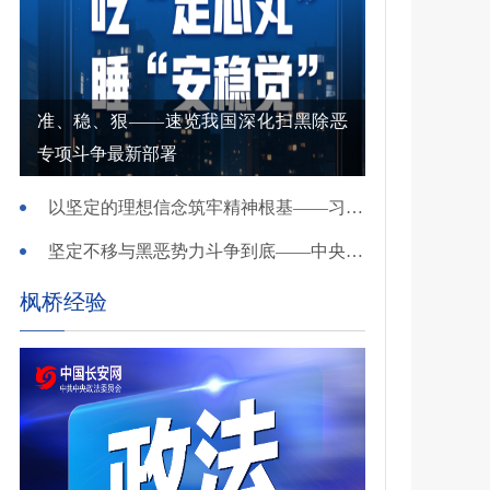
准、稳、狠——速览我国深化扫黑除恶
专项斗争最新部署
以坚定的理想信念筑牢精神根基——习近平党建思想理论品格系列述评之一
坚定不移与黑恶势力斗争到底——中央政法委负责同志就开展深化扫黑除恶专项斗争有关问题答记者问
枫桥经验