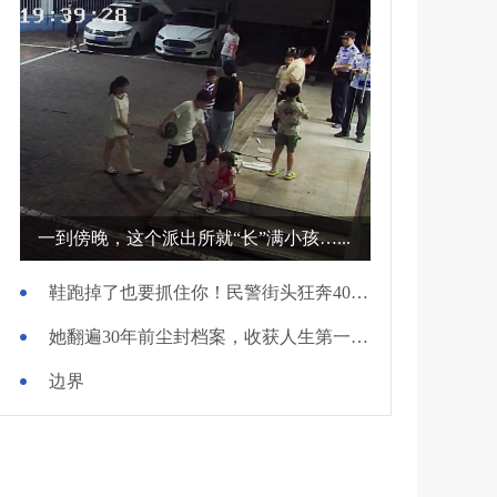
一到傍晚，这个派出所就“长”满小孩…...
鞋跑掉了也要抓住你！民警街头狂奔400米擒贼
她翻遍30年前尘封档案，收获人生第一面锦旗
边界