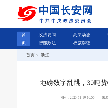
政法要闻
高层动态
首
页
智能政法
权威辟谣
首页
>
浙江
地磅数字乱跳，30吨货
时间：2025-11-10 16:56
来