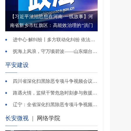
【习近平法治思想在河南·一线故事】河
南省新乡市红旗区：高能效治理的“洪门
密码”
进中心·解纠纷丨多方联动化纠纷 依法调解护农耕
抚海上风浪，守万顷碧波——山东烟台把矛盾化解在微澜未起时
平安建设
四川省深化扫黑除恶专项斗争视频会议召开 于立军出席并讲话
路遇火情，监狱干警危急时刻参与救援显身手！
辽宁：全省深化扫黑除恶专项斗争视频会议召开
长安微视
|
网络学院