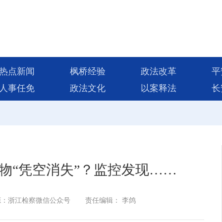
热点新闻
枫桥经验
政法改革
平
人事任免
政法文化
以案释法
长
物“凭空消失”？监控发现……
源：浙江检察微信公众号
责任编辑： 李鸽