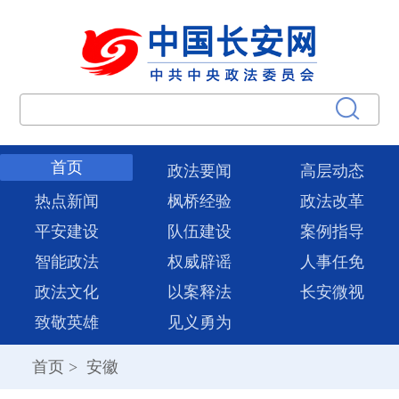
首页
政法要闻
高层动态
热点新闻
枫桥经验
政法改革
平安建设
队伍建设
案例指导
智能政法
权威辟谣
人事任免
政法文化
以案释法
长安微视
致敬英雄
见义勇为
首页
>
安徽