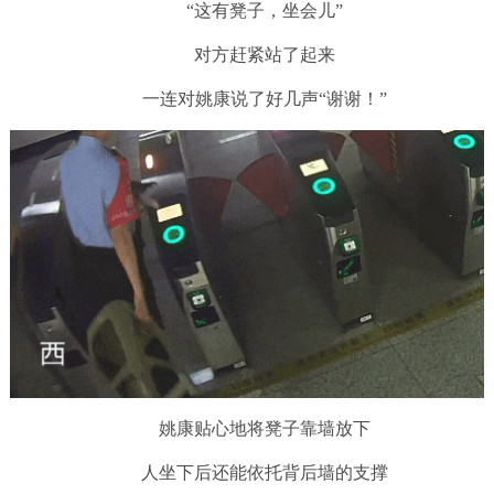
“这有凳子，坐会儿”
对方赶紧站了起来
一连对姚康说了好几声“谢谢！”
姚康贴心地将凳子靠墙放下
人坐下后还能依托背后墙的支撑