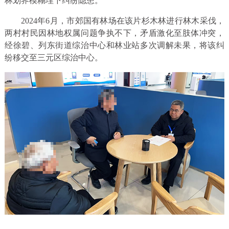
林划界模糊埋下纠纷隐患。
2024年6月，市郊国有林场在该片杉木林进行林木采伐，
两村村民因林地权属问题争执不下，矛盾激化至肢体冲突，
经徐碧、列东街道综治中心和林业站多次调解未果，将该纠
纷移交至三元区综治中心。