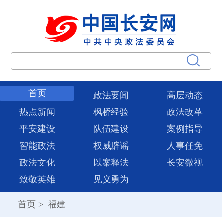
首页
政法要闻
高层动态
热点新闻
枫桥经验
政法改革
平安建设
队伍建设
案例指导
智能政法
权威辟谣
人事任免
政法文化
以案释法
长安微视
致敬英雄
见义勇为
首页
>
福建