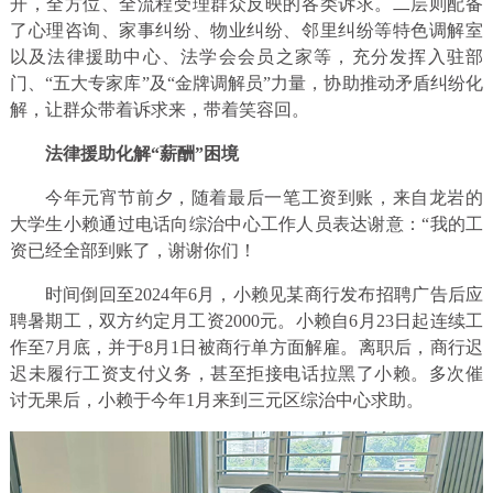
开，全方位、全流程受理群众反映的各类诉求。二层则配备
了心理咨询、家事纠纷、物业纠纷、邻里纠纷等特色调解室
以及法律援助中心、法学会会员之家等，充分发挥入驻部
门、“五大专家库”及“金牌调解员”力量，协助推动矛盾纠纷化
解，让群众带着诉求来，带着笑容回。
法律援助化解“薪酬”困境
今年元宵节前夕，随着最后一笔工资到账，来自龙岩的
大学生小赖通过电话向综治中心工作人员表达谢意：“我的工
资已经全部到账了，谢谢你们！
时间倒回至2024年6月，小赖见某商行发布招聘广告后应
聘暑期工，双方约定月工资2000元。小赖自6月23日起连续工
作至7月底，并于8月1日被商行单方面解雇。离职后，商行迟
迟未履行工资支付义务，甚至拒接电话拉黑了小赖。多次催
讨无果后，小赖于今年1月来到三元区综治中心求助。