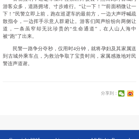
游客众多，道路拥堵、寸步难行。
“让一下！”“前面稍微让一
下！”民警立即上前，跑在巡逻车的最前方，一边大声呼喊疏
散指令，一边挥手示意人群避让。
游客们闻声纷纷向两侧让
道，一条虽窄却无比珍贵的“生命通道”，在人山人海中
被“跑”了出来。
民警一路争分夺秒，仅用时4分钟，就将孕妇及其家属送
到古城外乘车点，为救治争取了宝贵时间，家属感激地对民
警连声道谢。
分享到：