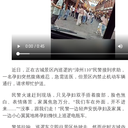
近日，正在古城景区内巡逻的“漳州110”民警接到求助，
一名孕妇突然腹痛难忍，急需送医，但景区内禁止机动车辆
通行，请求帮忙护送。
民警火速赶到现场，只见孕妇双手捂着腹部，脸色煞
白、表情痛苦，家属焦急万分。“我们车在外面，开不进
来……”“没事，跟我们走！”民警一边轻声安抚孕妇及家属，
一边小心翼翼地将孕妇搀扶上巡逻电瓶车。
警笛拉响，巡逻车立即往景区外驶去，然而此时古城内