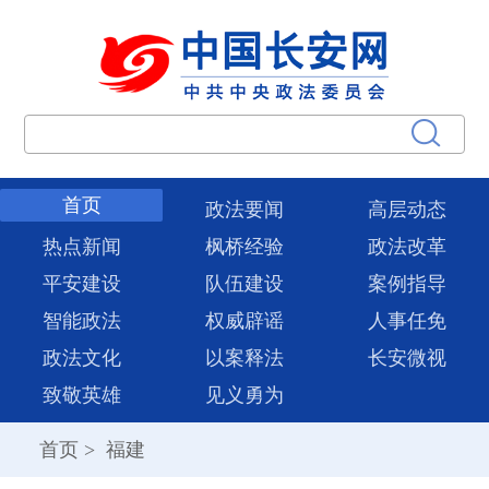
首页
政法要闻
高层动态
热点新闻
枫桥经验
政法改革
平安建设
队伍建设
案例指导
智能政法
权威辟谣
人事任免
政法文化
以案释法
长安微视
致敬英雄
见义勇为
首页
>
福建