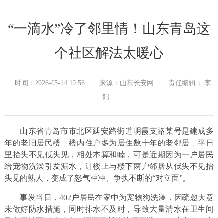
“一滴水”冷了邻里情！山东青岛这
个社区解法太暖心
时间：2026-05-14 10:56
来源：山东长安网
责任编辑： 李
鸽
山东省青岛市市北区延安路街道明霞支路某号是建成多
年的老旧居民楼，楼内住户多为居住数十年的老邻居，平日
里抬头不见低头见，相处本算和睦，可是近期因为一户居民
给宠物洗澡引发漏水，让楼上与楼下两户邻居从低头不见抬
头见的熟人，变成了怒气冲冲、争执不断的“对立面”。
事发当日，402户居民在家中为宠物狗洗澡，因疏忽大意
未做好防水措施，同时排水不及时，导致大量清水在卫生间