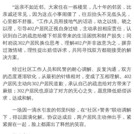
“远亲不如近邻。大家住在一栋楼里，几十年的邻居，比
亲戚还常见，因为这点小事闹僵了，往后抬头不见低头见，
心里都不舒服。”工作人员用接地气的话语，动之以情、晓之
以理，引导402户居民正视自身过错，主动承担相应责任，认
识到自己的疏忽给楼下邻居带来的生活困扰和财产损失；同
时劝说302户居民换位思考，理解402户并非故意为之，摒弃
过激情绪，理性提出赔偿诉求，共同寻找双方都能接受的解
决方案。
经过社区工作人员和民警的耐心调解、反复沟通，双方
的态度逐渐软化，从最初的针锋相对，变成了互相理解。402
户居民主动向302户居民道歉，承认自己的疏忽给对方带来了
麻烦；302户居民也原谅了对方的无心之失，愿意降低赔偿诉
求，达成和解。
一场因一滴水引发的邻里纠纷，在“社区+警务”联动调解
下，得以圆满化解。协议达成后，两户居民主动伸出手，紧
紧握在一起，脸上都露出了释然的笑容。