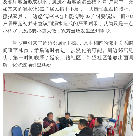
及客厅地面形成积水，源源不断地滴漏至楼下302户家中。突
如其来的漏水让302户居民措手不及，一边慌忙拿盆桶接水、
擦拭家具，一边怒气冲冲地上楼找到402户讨要说法。而402
户居民起初并未意识到漏水造成的严重后果，认为只是一点
小积水，没必要小题大做，双方当场发生激烈争吵。
争吵声引来了周边邻居的围观，原本和睦的邻里关系瞬
间降至冰点，矛盾随时有进一步激化的可能。周边邻居见
状，第一时间联系了延安二路社区，希望社区能够出面调
解，化解这场邻里纠纷。