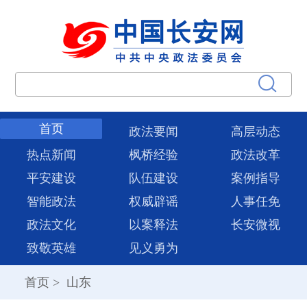
首页
政法要闻
高层动态
热点新闻
枫桥经验
政法改革
平安建设
队伍建设
案例指导
智能政法
权威辟谣
人事任免
政法文化
以案释法
长安微视
致敬英雄
见义勇为
首页
>
山东