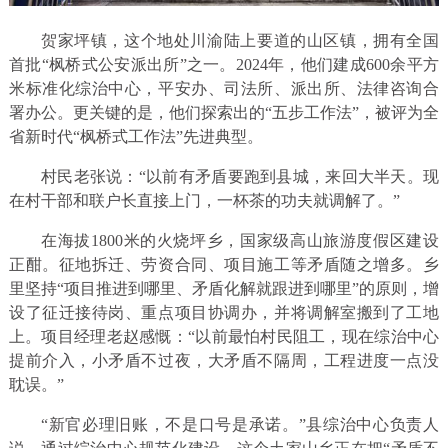
贺家坪镇，这个地处川渝陆上要道的山区镇，拥有全国
首批“枫桥式公安派出所”之一。2024年，他们建成600余平方
米标准化综治中心，平安办、司法所、派出所、法律咨询合
署办公。更关键的是，他们探索出的“五步工作法”，被评为全
省新时代“枫桥式工作法”先进典型。
村民老张说：“以前有矛盾要跑到县城，来回大半天。现
在村干部和联户长直接上门，一杯茶的功夫就调解了。”
在海拔1800米的火烧坪乡，国家级高山旅游度假区建设
正酣。征地拆迁、劳资合同、项目施工等矛盾随之增多。乡
里坚持“项目推进到哪里、矛盾化解就跟进到哪里”的原则，增
设了征迁接待岗、重点项目协调办，并将调解室搬到了工地
上。项目经理老赵感慨：“以前最怕村民阻工，现在综治中心
提前介入，小矛盾不过夜，大矛盾不隔周，工程进度一点没
耽误。”
“新官必理旧账，不是口号是承诺。”县综治中心负责人