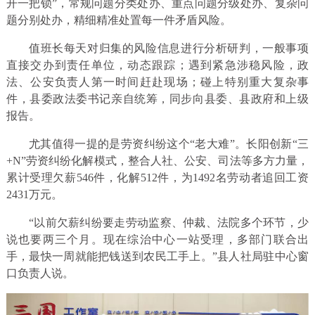
开一把锁”，常规问题分类处办、重点问题分级处办、复杂问
题分别处办，精细精准处置每一件矛盾风险。
值班长每天对归集的风险信息进行分析研判，一般事项
直接交办到责任单位，动态跟踪；遇到紧急涉稳风险，政
法、公安负责人第一时间赶赴现场；碰上特别重大复杂事
件，县委政法委书记亲自统筹，同步向县委、县政府和上级
报告。
尤其值得一提的是劳资纠纷这个“老大难”。长阳创新“三
+N”劳资纠纷化解模式，整合人社、公安、司法等多方力量，
累计受理欠薪546件，化解512件，为1492名劳动者追回工资
2431万元。
“以前欠薪纠纷要走劳动监察、仲裁、法院多个环节，少
说也要两三个月。现在综治中心一站受理，多部门联合出
手，最快一周就能把钱送到农民工手上。”县人社局驻中心窗
口负责人说。