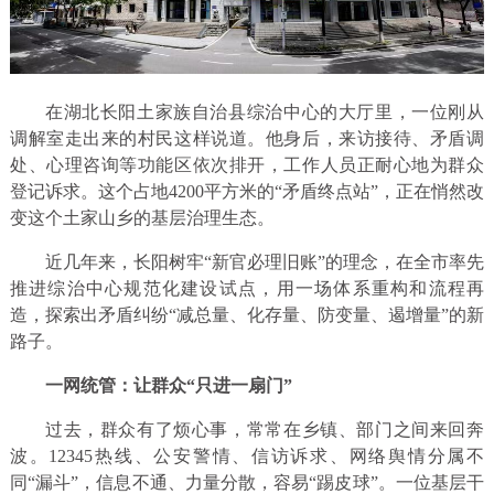
在湖北长阳土家族自治县综治中心的大厅里，一位刚从
调解室走出来的村民这样说道。他身后，来访接待、矛盾调
处、心理咨询等功能区依次排开，工作人员正耐心地为群众
登记诉求。这个占地4200平方米的“矛盾终点站”，正在悄然改
变这个土家山乡的基层治理生态。
近几年来，长阳树牢“新官必理旧账”的理念，在全市率先
推进综治中心规范化建设试点，用一场体系重构和流程再
造，探索出矛盾纠纷“减总量、化存量、防变量、遏增量”的新
路子。
一网统管：让群众“只进一扇门”
过去，群众有了烦心事，常常在乡镇、部门之间来回奔
波。12345热线、公安警情、信访诉求、网络舆情分属不
同“漏斗”，信息不通、力量分散，容易“踢皮球”。一位基层干