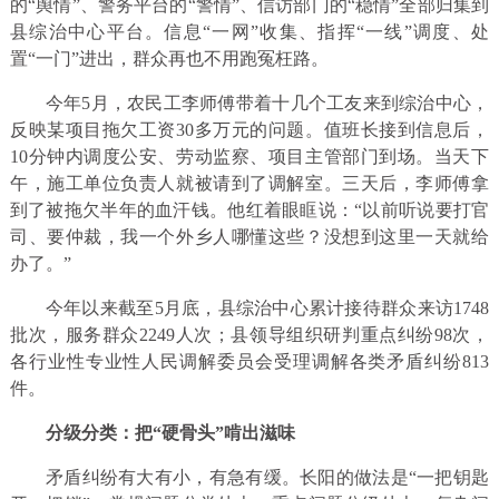
的“舆情”、警务平台的“警情”、信访部门的“稳情”全部归集到
县综治中心平台。信息“一网”收集、指挥“一线”调度、处
置“一门”进出，群众再也不用跑冤枉路。
今年5月，农民工李师傅带着十几个工友来到综治中心，
反映某项目拖欠工资30多万元的问题。值班长接到信息后，
10分钟内调度公安、劳动监察、项目主管部门到场。当天下
午，施工单位负责人就被请到了调解室。三天后，李师傅拿
到了被拖欠半年的血汗钱。他红着眼眶说：“以前听说要打官
司、要仲裁，我一个外乡人哪懂这些？没想到这里一天就给
办了。”
今年以来截至5月底，县综治中心累计接待群众来访1748
批次，服务群众2249人次；县领导组织研判重点纠纷98次，
各行业性专业性人民调解委员会受理调解各类矛盾纠纷813
件。
分级分类：把“硬骨头”啃出滋味
矛盾纠纷有大有小，有急有缓。长阳的做法是“一把钥匙