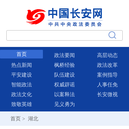
首页
政法要闻
高层动态
热点新闻
枫桥经验
政法改革
平安建设
队伍建设
案例指导
智能政法
权威辟谣
人事任免
政法文化
以案释法
长安微视
致敬英雄
见义勇为
首页
>
湖北