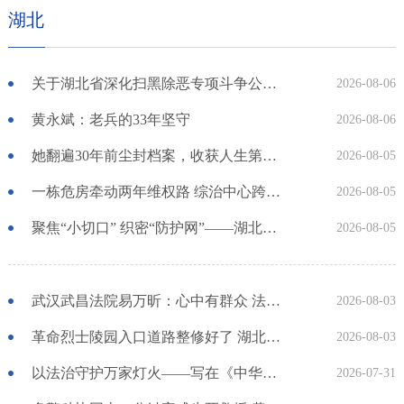
湖北
关于湖北省深化扫黑除恶专项斗争公开征集涉黑涉恶举报线索的公告
2026-08-06
黄永斌：老兵的33年坚守
2026-08-06
她翻遍30年前尘封档案，收获人生第一面锦旗
2026-08-05
一栋危房牵动两年维权路 综治中心跨省寻鉴解民忧
2026-08-05
聚焦“小切口” 织密“防护网”——湖北咸安公安开展精准清查行动净化夏夜治安环境
2026-08-05
武汉武昌法院易万昕：心中有群众 法中有温度
2026-08-03
革命烈士陵园入口道路整修好了 湖北郧西：持续开展英雄烈士纪念设施保护专项监督工作
2026-08-03
以法治守护万家灯火——写在《中华人民共和国反家庭暴力法》实施十周年
2026-07-31