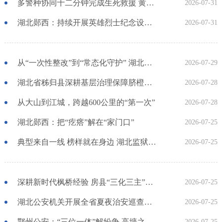
多警种协同十二分钟完成生死救援 黄石公安以科技赋能提升新质战斗力
2026-07-31
湖北郧西：持续开展英雄烈士纪念设施保护专项监督工作
2026-07-31
从“一次性整改”到“常态化守护” 湖北十堰：“统筹部署+协同联动”聚焦民生需求履职有力度有温度
2026-07-29
湖北省秭归县深耕基层治理保障脐橙产业高质量发展
2026-07-28
从大山到江城，跨越600公里的“第一次”
2026-07-28
湖北郧西：把“疙瘩”解在“家门口”
2026-07-25
典型来自一线 榜样就在身边 湖北监狱系统健全多维度先进典型选树机制
2026-07-25
深耕新时代枫桥经验 房县“三化三主”模式赋能基层矛盾高效化解
2026-07-25
湖北公安机关开展全省夏夜治安巡查宣防第一次集中统一行动
2026-07-25
鄂州公安：“三位一体”解纷争 高墙之内有奇招
2026-07-25