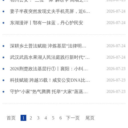
妻子半夜突然发现丈夫手机亮屏，近6万元瞬间被盗……
2026-07-24
东湖漫评丨鄂有一抹蓝，丹心护民安
2026-07-24
深耕乡土普法赋能 淬炼基层“法律明白人”队伍
2026-07-24
武汉武昌水果湖人民法庭践行新时代“枫桥经验” 寻求金融纠纷“最优解”
2026-07-24
2026荆楚政法基层行①丨襄阳：小纠纷就地解 大矛盾联动化
2026-07-23
科技赋能 跨越35载！咸安公安DNA比对助力失散母女同城团圆
2026-07-23
守护“小家”热气腾腾 托举“大家”蒸蒸日上 十堰持续深化平安稳定全生命周期综合治理
2026-07-23
首页
1
2
3
4
5
6
下一页
尾页