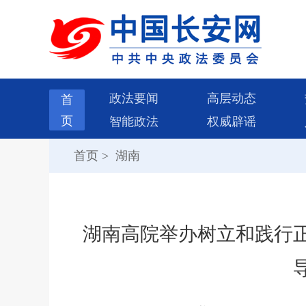
政法要闻
高层动态
首
页
智能政法
权威辟谣
首页
>
湖南
湖南高院举办树立和践行