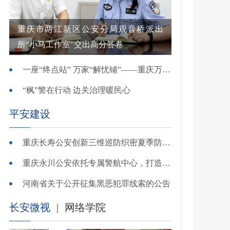
重庆市两江新区公安分局观音桥派出
所“小马工作室”交出高分答卷
一座“终点站” 万家“解忧铺”——重庆万州综治中心基层治理创新实践观察
“枫”警在行动 边关治理暖民心
平安建设
重庆长寿公安创新三维巡防织密夏季防溺水安全网
重庆永川公安依托专属警航中心，打造“全域感知、智能研判”智慧警务模式
河南省关于公开征集黑恶犯罪线索的公告
长安微视
|
网络学院