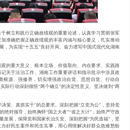
关于树立和践行正确政绩观的重要论述，认真学习贯彻张军
更加准确把握正确政绩观的丰富内涵与核心要义，扎实推动
展，为实现“十五五”良好开局、奋力谱写中国式现代化湖南
绩观的重大意义、根本立场、价值取向、内在要求、实践路
书记关于法治工作、湖南工作重要讲话和指示批示中涉及政
查根源、强修养，切实增强政治自觉、思想自觉、行动自
实际行动深刻领悟“两个确立”的决定性意义、坚决做到“两
决策、真抓实干”的总要求。深刻把握“立党为公”，坚持党
绝对领导，始终胸怀“国之大者”“省之大计”，始终严守政
量发展，保障党和国家长治久安。深刻把握“为民造福”，坚
意办好民生案件和民生实事，用心用情解决好群众急难愁盼