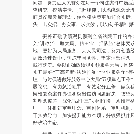
问题，努力让人民群众在每一个司法案件中感受
查研究，摸清实情、把握规律，以系统观念处
面贯彻新发展理念，使各项决策更加符合实际、
头，出实招、办实事、求实效，以钉钉子精神抓
要将正确政绩观贯彻到全省法院工作的各
入“讲政治、顾大局、精主业、强队伍”总体要
地，更好为大局服务、为人民司法，努力创造
到政治建设中，锤炼坚强党性、坚定理想信念
践行落实。要以正确政绩观引领服务大局，围绕
实开展好“三高四新·法治护航”“企业服务年
理，与时俱进做好服务中心大局“五项重点工作
题隐患，有力惩治犯罪，有效定分止争，做实
疑难复杂案件办理和突出信访问题解决，攻坚
判理念偏差，深化“四个三”协同衔接，紧扣严
理，一体推进审判理念、审判体系、审判机制
干实效导向，加快提升能力本领，持续狠抓作
好政治生态。