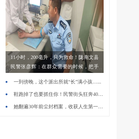
11小时，200毫升，只为救命！陇南文县
民警张彦辉：在群众需要的时候，把手
伸过去
一到傍晚，这个派出所就“长”满小孩…...
鞋跑掉了也要抓住你！民警街头狂奔400米擒贼
她翻遍30年前尘封档案，收获人生第一面锦旗