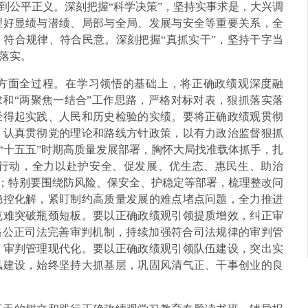
到公平正义。深刻把握“科学决策”，坚持实事求是，大兴调
理好显绩与潜绩、局部与全局、发展与安全等重要关系，全
符合规律、符合民意。深刻把握“真抓实干”，坚持干字当
落实。
方面全过程。在学习领悟的基础上，将正确政绩观深度融
求和“两聚焦一结合”工作思路，严格对标对表，狠抓落实落
经得起实践、人民和历史检验的实绩。要将正确政绩观贯彻
，认真贯彻党的理论和路线方针政策，以有力政治监督狠抓
“十五五”时期高质量发展部署，胸怀大局找准载体抓手，扎
”等行动，全力以赴护安全、促发展、优生态、惠民生、助治
”；特别要围绕防风险、保安全、护稳定等部署，梳理整改问
稳控化解，紧盯制约高质量发展的难点堵点问题，全力推进
克难突破瓶颈短板。要以正确政绩观引领提质增效，纠正审
格公正司法完善审判机制，持续加强符合司法规律的审判管
、审判管理现代化。要以正确政绩观引领队伍建设，突出实
风建设，始终坚持大抓基层，巩固风清气正、干事创业的良