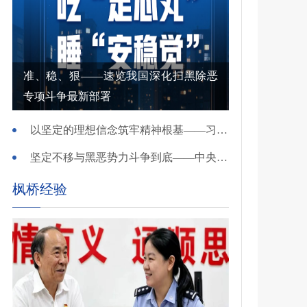
准、稳、狠——速览我国深化扫黑除恶
专项斗争最新部署
以坚定的理想信念筑牢精神根基——习近平党建思想理论品格系列述评之一
坚定不移与黑恶势力斗争到底——中央政法委负责同志就开展深化扫黑除恶专项斗争有关问题答记者问
枫桥经验