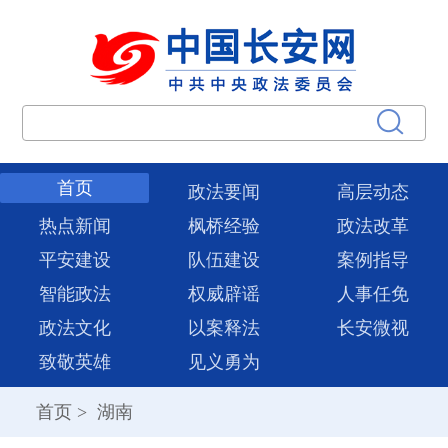
首页
政法要闻
高层动态
热点新闻
枫桥经验
政法改革
平安建设
队伍建设
案例指导
智能政法
权威辟谣
人事任免
政法文化
以案释法
长安微视
致敬英雄
见义勇为
首页
>
湖南