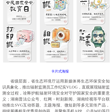
卡片式海报
省级层面，省生态环境厅运用新媒体将生态环保安全知
识具象化，推出辐射监测员工作纪实VLOG，直观展现辐射监
测全过程，诠释护航辐射环境安全对守护国家安全的重要意
义；湖南普法公众号、红网・时刻新闻、湖南经视等平台联
动推出SVG互动答题、主题海报、微短剧等多元宣传产品，
持续展播相关优秀原创内容，并聚焦手机APP、公共WiFi等日