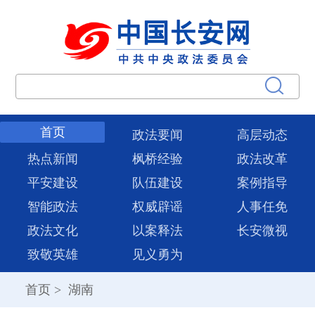
首页
政法要闻
高层动态
热点新闻
枫桥经验
政法改革
平安建设
队伍建设
案例指导
智能政法
权威辟谣
人事任免
政法文化
以案释法
长安微视
致敬英雄
见义勇为
首页
>
湖南