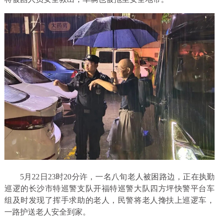
5月22日23时20分许，一名八旬老人被困路边，正在执勤
巡逻的长沙市特巡警支队开福特巡警大队四方坪快警平台车
组及时发现了挥手求助的老人，民警将老人搀扶上巡逻车，
一路护送老人安全到家。