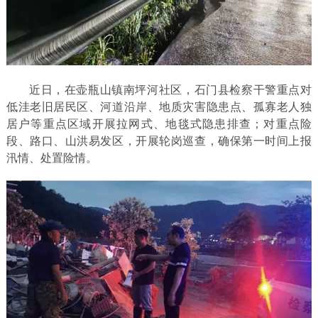
近日，在壶瓶山镇南坪河社区，石门县检察干警重点对
低洼老旧居民区、河道沿岸、地质灾害隐患点、孤寡老人独
居户等重点区域开展拉网式、地毯式隐患排查；对重点险
段、路口、山洪易发区，开展轮岗巡查，确保第一时间上报
汛情、处置险情。