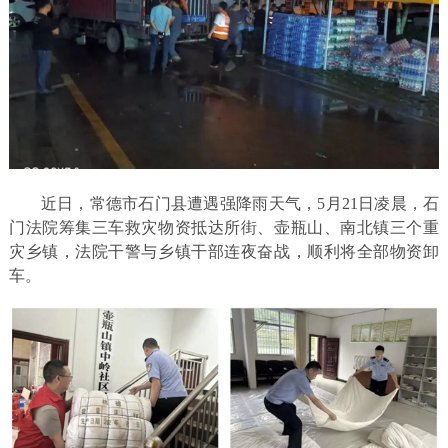
近日，常德市石门县遭遇强降雨天气，5月21日凌晨，石
门法院筹集三车救灾物资抵达所街、壶瓶山、南北镇三个重
灾乡镇，法院干警与乡镇干部连夜奋战，顺利将全部物资卸
车。