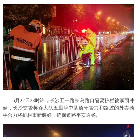
5月22日23时许，长沙五一路长岛路口隔离护栏被暴雨冲
倒，长沙交警芙蓉大队五里牌中队值守警力和路过的外卖骑
手合力将护栏重新装好，确保道路平安通畅。