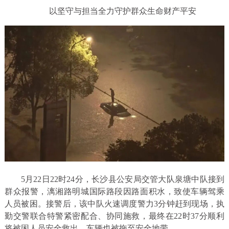
以坚守与担当全力守护群众生命财产平安
5月22日22时24分，长沙县公安局交管大队泉塘中队接到
群众报警，漓湘路明城国际路段因路面积水，致使车辆驾乘
人员被困。接警后，该中队火速调度警力3分钟赶到现场，执
勤交警联合特警紧密配合、协同施救，最终在22时37分顺利
将被困人员安全救出，车辆也被拖至安全地带。