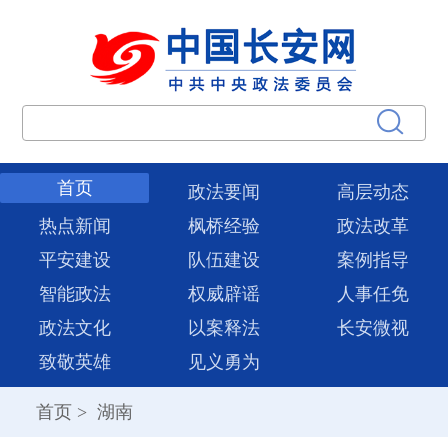
首页
政法要闻
高层动态
热点新闻
枫桥经验
政法改革
平安建设
队伍建设
案例指导
智能政法
权威辟谣
人事任免
政法文化
以案释法
长安微视
致敬英雄
见义勇为
首页
>
湖南