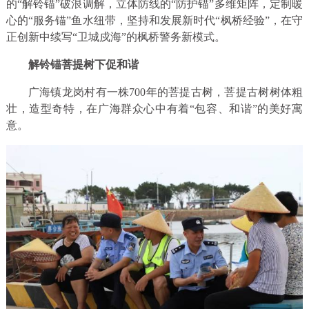
的“解铃锚”破浪调解，立体防线的“防护锚”多维矩阵，定制暖
心的“服务锚”鱼水纽带，坚持和发展新时代“枫桥经验”，在守
正创新中续写“卫城戍海”的枫桥警务新模式。
解铃锚菩提树下促和谐
广海镇龙岗村有一株700年的菩提古树，菩提古树树体粗
壮，造型奇特，在广海群众心中有着“包容、和谐”的美好寓
意。