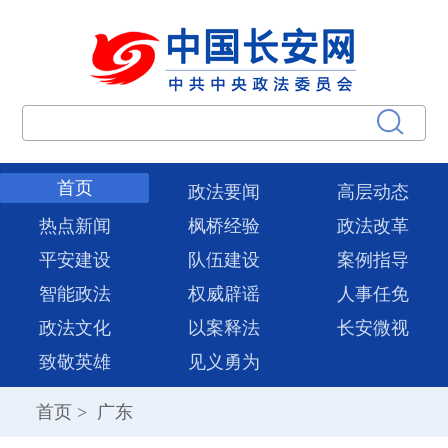
首页
政法要闻
高层动态
热点新闻
枫桥经验
政法改革
平安建设
队伍建设
案例指导
智能政法
权威辟谣
人事任免
政法文化
以案释法
长安微视
致敬英雄
见义勇为
首页
>
广东