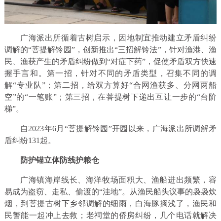
广海派出所循着古树启示，因地制宜推动建立矛盾纠纷
调解的“菩提解铃园”，创新推出“三招解铃法”，针对渔港、渔
民、渔获产生的矛盾纠纷做到“对症下药”，促使矛盾双方快速
握手言和。第一招，针对不同的矛盾类型，召集不同的调
解“专业队”；第二招，给双方算好“合网渔获多、分网两船
空”的“一笔账”；第三招，在菩提树下递出互让一步的“台阶
梯”。
自2023年6月“菩提解铃园”开园以来，广海派出所调解矛
盾纠纷131起。
防护锚立体防线护粮仓
广海镇海岸线长、海洋牧场面积大、渔船进出频繁，容
易成为盗窃、走私、偷渡的“洼地”。从渔民船头议事的袅袅炊
烟，到菩提古树下乡邻调解的细雨，白海豚搁浅了，渔民和
民警能一起冲上去救；老祠堂的侨房纠纷，几个电话就解决