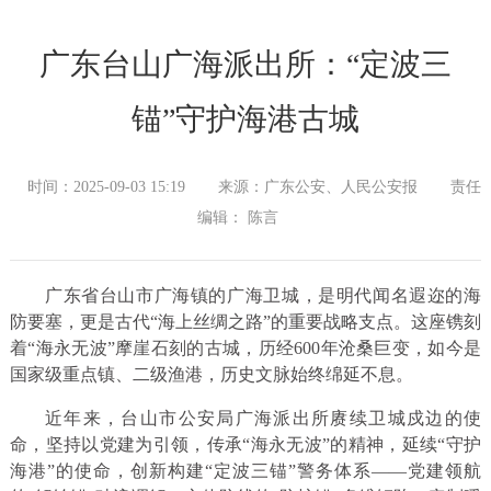
广东台山广海派出所：“定波三
锚”守护海港古城
时间：2025-09-03 15:19
来源：广东公安、人民公安报
责任
编辑： 陈言
广东省台山市广海镇的广海卫城，是明代闻名遐迩的海
防要塞，更是古代“海上丝绸之路”的重要战略支点。这座镌刻
着“海永无波”摩崖石刻的古城，历经600年沧桑巨变，如今是
国家级重点镇、二级渔港，历史文脉始终绵延不息。
近年来，台山市公安局广海派出所赓续卫城戍边的使
命，坚持以党建为引领，传承“海永无波”的精神，延续“守护
海港”的使命，创新构建“定波三锚”警务体系——党建领航