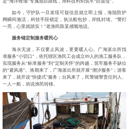
定“海洋牧场”专属巡防路线，用科技利剑筑牢“防波堤”。
如今，守护队一旦发现可疑信息就立即上报，海陆防护
网瞬间激活，科技手段锁定，执法船包抄，岸线封堵。“警灯
一亮，心里就踏实！”老渔民陈某感慨地说。
服务锚定制服务暖民心
海永无波，不仅要止风波，更要暖人心。广海派出所找
准服务“小切口”，依托辖区渔民工会成立89人的渔工服务队，
实现服务从“标准服务”到“定制关怀”的跨越，筑牢服务不缺位
的“避风港”。渔期来了，广海派出所就开展“潮汐服务”；游客
来了，就开设“快捷式”服务；台风来了，民警辅警责任到人、
一人一船，劝说渔民转移。