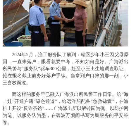
2024年5月，渔工服务队了解到：辖区少年小王因父母原
因，一直未落户，眼看就要中考，不知如何是好。广海派出
所民警与“服务队”驱车300公里，赶至小王出生地调查取证，
抢在报名截止前办好落户手续。当拿到户口簿的那一刻，小
王喜极而泣。
而这样的服务早已融入广海派出所民警工作日常。给“海
上娃”开通户籍“绿色通道”，给远洋船配备“急救锦囊”，在渔
排上开设“反诈茶馆”……广海派出所以解铃园为砚、以防护网
为笔、以服务队为墨，在碧波万顷间书写为民服务的平安答
卷。