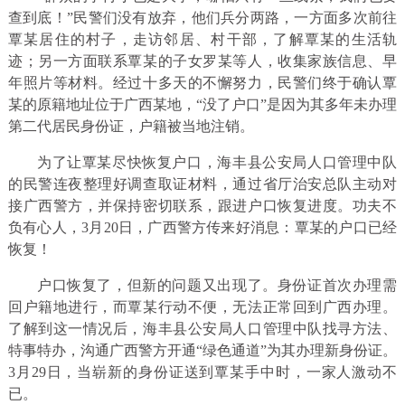
查到底！”民警们没有放弃，他们兵分两路，一方面多次前往
覃某居住的村子，走访邻居、村干部，了解覃某的生活轨
迹；另一方面联系覃某的子女罗某等人，收集家族信息、早
年照片等材料。经过十多天的不懈努力，民警们终于确认覃
某的原籍地址位于广西某地，“没了户口”是因为其多年未办理
第二代居民身份证，户籍被当地注销。
为了让覃某尽快恢复户口，海丰县公安局人口管理中队
的民警连夜整理好调查取证材料，通过省厅治安总队主动对
接广西警方，并保持密切联系，跟进户口恢复进度。功夫不
负有心人，3月20日，广西警方传来好消息：覃某的户口已经
恢复！
户口恢复了，但新的问题又出现了。身份证首次办理需
回户籍地进行，而覃某行动不便，无法正常回到广西办理。
了解到这一情况后，海丰县公安局人口管理中队找寻方法、
特事特办，沟通广西警方开通“绿色通道”为其办理新身份证。
3月29日，当崭新的身份证送到覃某手中时，一家人激动不
已。