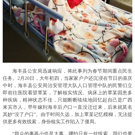
海丰县公安局迅速响应，将此事列为春节期间重点民生
任务。2月20日，大年初四，当家家户户还沉浸在节日的喜庆
中时，海丰县公安局治安管理大队人口管理中队的民警们立
即前往医院看望覃某，了解核实情况。病床上的覃某因患多
种疾病，精神状态不佳，只能断断续续地回忆起自己是广西
来宾市人，早年嫁到海丰后户口一直没迁过来，后来就莫名
其妙“没了户口”。由于时间久远，加上覃某记忆模糊，无法提
供更多有效线索，身份核实工作陷入了僵局。
“群众的事再小也是大事，哪怕只有一丝线索，我们也要