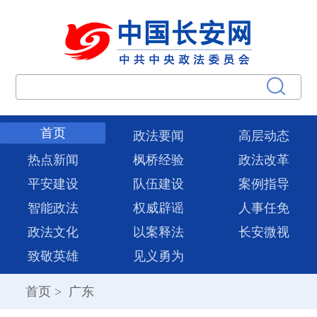
首页
政法要闻
高层动态
热点新闻
枫桥经验
政法改革
平安建设
队伍建设
案例指导
智能政法
权威辟谣
人事任免
政法文化
以案释法
长安微视
致敬英雄
见义勇为
首页
>
广东