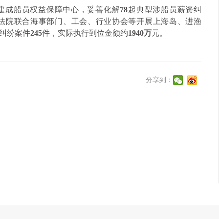
建成船员权益保障中心，妥善化解
78
起典型涉船员薪资纠
法院联合海事部门、工会、行业协会等开展上海岛、进渔
纠纷案件
245
件，实际执行到位金额约
1940万
元。
分享到：