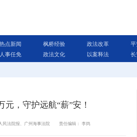
热点新闻
枫桥经验
政法改革
平
人事任免
政法文化
以案释法
长
0万元，守护远航“薪”安！
人民法院报、广州海事法院
责任编辑： 李鸽