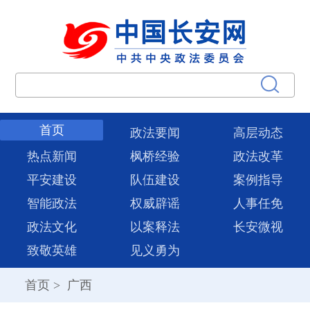
首页
政法要闻
高层动态
热点新闻
枫桥经验
政法改革
平安建设
队伍建设
案例指导
智能政法
权威辟谣
人事任免
政法文化
以案释法
长安微视
致敬英雄
见义勇为
首页
>
广西