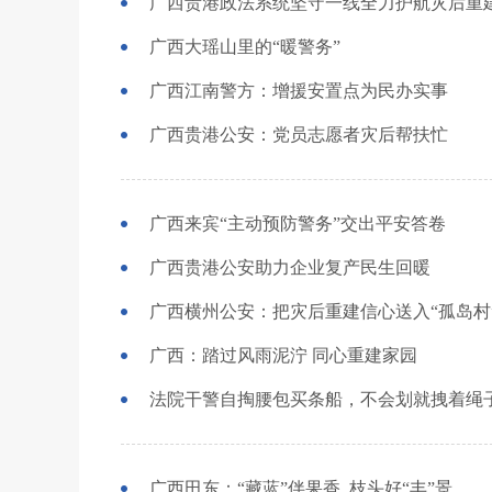
广西贵港政法系统坚守一线全力护航灾后重
广西大瑶山里的“暖警务”
广西江南警方：增援安置点为民办实事
广西贵港公安：党员志愿者灾后帮扶忙
广西来宾“主动预防警务”交出平安答卷
广西贵港公安助力企业复产民生回暖
广西横州公安：把灾后重建信心送入“孤岛村
广西：踏过风雨泥泞 同心重建家园
法院干警自掏腰包买条船，不会划就拽着绳
广西田东：“藏蓝”伴果香 枝头好“丰”景