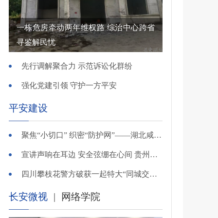
一栋危房牵动两年维权路 综治中心跨省
寻鉴解民忧
先行调解聚合力 示范诉讼化群纷
强化党建引领 守护一方平安
平安建设
聚焦“小切口” 织密“防护网”——湖北咸安公安开展精准清查行动净化夏夜治安环境
宣讲声响在耳边 安全弦绷在心间 贵州交警深入开展夏季交通安全宣传活动
四川攀枝花警方破获一起特大“同城交友”电信网络诈骗案
长安微视
|
网络学院