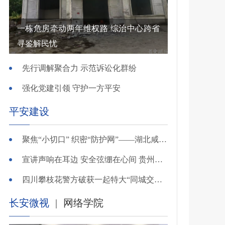
一栋危房牵动两年维权路 综治中心跨省
寻鉴解民忧
先行调解聚合力 示范诉讼化群纷
强化党建引领 守护一方平安
平安建设
聚焦“小切口” 织密“防护网”——湖北咸安公安开展精准清查行动净化夏夜治安环境
宣讲声响在耳边 安全弦绷在心间 贵州交警深入开展夏季交通安全宣传活动
四川攀枝花警方破获一起特大“同城交友”电信网络诈骗案
长安微视
|
网络学院