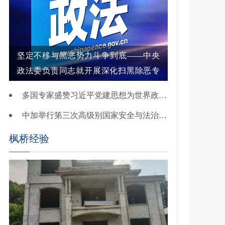
坚定不移与黑恶势力斗争到底——中央
政法委负责同志就开展深化扫黑除恶专
项斗争有关问题答记者问
多国专家盛赞习近平党建思想为世界政党建设提供重要启迪
中加举行第三次高级别国家安全与法治对话
枫桥经验