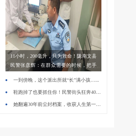
11小时，200毫升，只为救命！陇南文县
民警张彦辉：在群众需要的时候，把手
伸过去
一到傍晚，这个派出所就“长”满小孩…...
鞋跑掉了也要抓住你！民警街头狂奔400米擒贼
她翻遍30年前尘封档案，收获人生第一面锦旗