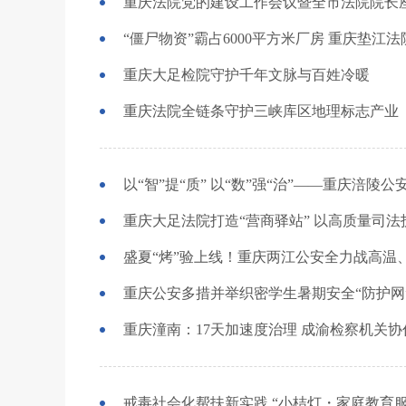
重庆法院党的建设工作会议暨全市法院院长
“僵尸物资”霸占6000平方米厂房 重庆垫江
重庆大足检院守护千年文脉与百姓冷暖
重庆法院全链条守护三峡库区地理标志产业
以“智”提“质” 以“数”强“治”——重庆涪
重庆大足法院打造“营商驿站” 以高质量司
盛夏“烤”验上线！重庆两江公安全力战高温
重庆公安多措并举织密学生暑期安全“防护网
重庆潼南：17天加速度治理 成渝检察机关
戒毒社会化帮扶新实践 “小桔灯・家庭教育服