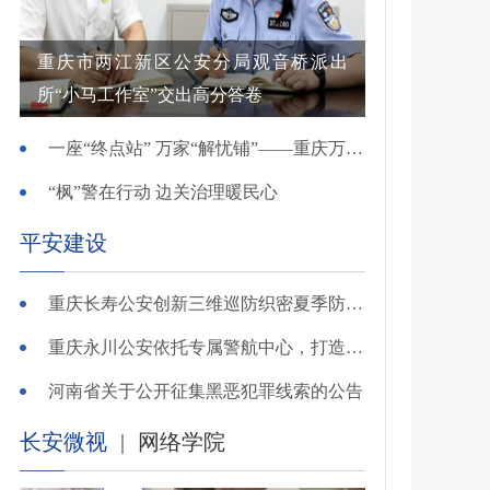
重庆市两江新区公安分局观音桥派出
所“小马工作室”交出高分答卷
一座“终点站” 万家“解忧铺”——重庆万州综治中心基层治理创新实践观察
“枫”警在行动 边关治理暖民心
平安建设
重庆长寿公安创新三维巡防织密夏季防溺水安全网
重庆永川公安依托专属警航中心，打造“全域感知、智能研判”智慧警务模式
河南省关于公开征集黑恶犯罪线索的公告
长安微视
|
网络学院