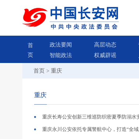
政法要闻
高层动态
首
页
智能政法
权威辟谣
首页
>
重庆
重庆
重庆长寿公安创新三维巡防织密夏季防溺水
重庆永川公安依托专属警航中心，打造“全域