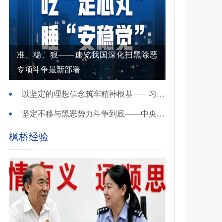
准、稳、狠——速览我国深化扫黑除恶
专项斗争最新部署
以坚定的理想信念筑牢精神根基——习近平党建思想理论品格系列述评之一
坚定不移与黑恶势力斗争到底——中央政法委负责同志就开展深化扫黑除恶专项斗争有关问题答记者问
枫桥经验