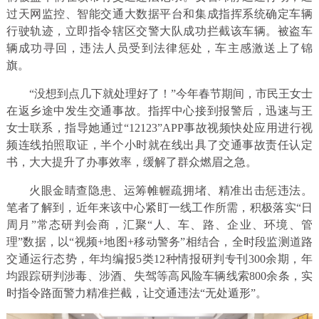
过天网监控、智能交通大数据平台和集成指挥系统确定车辆
行驶轨迹，立即指令辖区交警大队成功拦截该车辆。被盗车
辆成功寻回，违法人员受到法律惩处，车主感激送上了锦
旗。
“没想到点几下就处理好了！”今年春节期间，市民王女士
在返乡途中发生交通事故。指挥中心接到报警后，迅速与王
女士联系，指导她通过“12123”APP事故视频快处应用进行视
频连线拍照取证，半个小时就在线出具了交通事故责任认定
书，大大提升了办事效率，缓解了群众燃眉之急。
火眼金睛查隐患、运筹帷幄疏拥堵、精准出击惩违法。
笔者了解到，近年来该中心紧盯一线工作所需，积极落实“日
周月”常态研判会商，汇聚“人、车、路、企业、环境、管
理”数据，以“视频+地图+移动警务”相结合，全时段监测道路
交通运行态势，年均编报5类12种情报研判专刊300余期，年
均跟踪研判涉毒、涉酒、失驾等高风险车辆线索800余条，实
时指令路面警力精准拦截，让交通违法“无处遁形”。