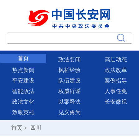
首页
政法要闻
高层动态
热点新闻
枫桥经验
政法改革
平安建设
队伍建设
案例指导
智能政法
权威辟谣
人事任免
政法文化
以案释法
长安微视
致敬英雄
见义勇为
首页
>
四川