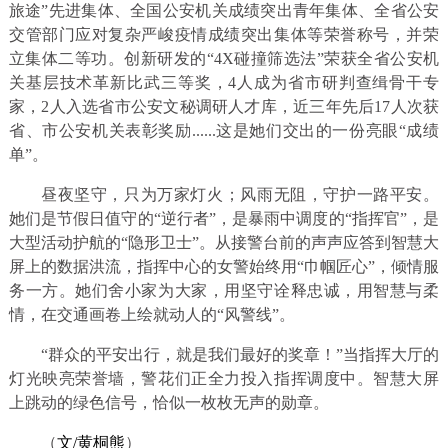
旅途”先进集体、全国公安机关成绩突出青年集体、全省公安
交管部门应对复杂严峻疫情成绩突出集体等荣誉称号，并荣
立集体二等功。创新研发的“4X碰撞筛选法”荣获全省公安机
关基层技术革新比武三等奖，4人成为省市研判查缉骨干专
家，2人入选省市公安文秘调研人才库，近三年先后17人次获
省、市公安机关表彰奖励......这是她们交出的一份亮眼“成绩
单”。
昼夜坚守，只为万家灯火；风雨无阻，守护一路平安。
她们是节假日值守的“逆行者”，是暴雨中调度的“指挥官”，是
大型活动护航的“隐形卫士”。从接警台前的声声应答到智慧大
屏上的数据洪流，指挥中心的女警始终用“巾帼匠心”，倾情服
务一方。她们舍小家为大家，用坚守诠释忠诚，用智慧与柔
情，在交通画卷上绘就动人的“风警线”。
“群众的平安出行，就是我们最好的奖章！”当指挥大厅的
灯光映亮荣誉墙，警花们正全力投入指挥调度中。智慧大屏
上跳动的绿色信号，恰似一枚枚无声的勋章。
（
文/黄桐熊
）