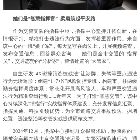
她们是“智慧指挥官” 柔肩筑起平安路
作为交警支队的指挥中枢，指挥中心坚持开拓创新，在
情报研判、精准打击违法行为方面，发挥着重要作用。来自
该中心的一班“娘子军”，每天坚守在岗位上，开展视频巡查，
发布交通信息，回答群众咨询……她们是全市交通的“指挥
员”，交通态势的“分析家”，警情处置的“大管家”。
自主研发“4X碰撞筛选技战法”让涉牌、失驾等重点违法
行为无所遁形；组建“1+7+N”风险防控专班，构建市、县两级
勤务指挥调度体系；常态化开展高风险人、车和严重交通违
法行为精准查缉行动......近年来，为了打造“智慧交管”，该中
心持续深化“情指行”实战指挥体系建设，充分发挥信息汇聚、
指挥灵通、科技引领优势，为全市道路交通事故预防、拥堵
处置、违法整治等交管实战提供硬核支撑。
2024年12月，指挥中心接到群众报警求助，称陕西的一
辆被盗车辆在该市有交通违法记录。女警邓静迅速行动，通