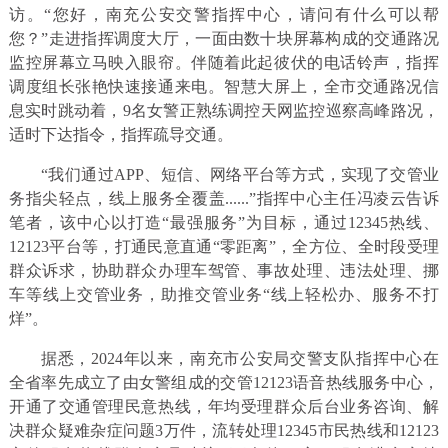
访。“您好，南充公安交警指挥中心，请问有什么可以帮
您？”走进指挥调度大厅，一面由数十块屏幕构成的交通路况
监控屏幕立马映入眼帘。伴随着此起彼伏的电话铃声，指挥
调度组长张艳快速接通来电。智慧大屏上，全市交通路况信
息实时跳动着，9名女警正熟练调控天网监控巡察高峰路况，
适时下达指令，指挥疏导交通。
“我们通过APP、短信、网络平台等方式，实现了交管业
务指尖轻点，线上服务全覆盖......”指挥中心主任冯凌云告诉
笔者，该中心以打造“最强服务”为目标，通过12345热线、
12123平台等，打通民意直通“零距离”，全方位、全时段受理
群众诉求，协助群众办理车驾管、事故处理、违法处理、挪
车等线上交管业务，助推交管业务“线上轻松办、服务不打
烊”。
据悉，2024年以来，南充市公安局交警支队指挥中心在
全省率先成立了由女警组成的交管12123语音热线服务中心，
开通了交通管理民意热线，年均受理群众后台业务咨询、解
决群众疑难杂症问题3万件，流转处理12345市民热线和12123