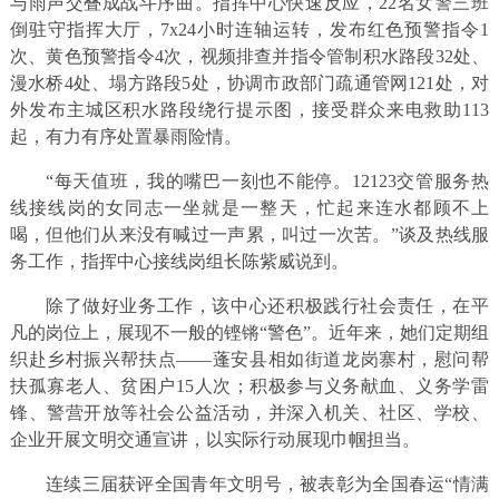
与雨声交叠成战斗序曲。指挥中心快速反应，22名女警三班
倒驻守指挥大厅，7x24小时连轴运转，发布红色预警指令1
次、黄色预警指令4次，视频排查并指令管制积水路段32处、
漫水桥4处、塌方路段5处，协调市政部门疏通管网121处，对
外发布主城区积水路段绕行提示图，接受群众来电救助113
起，有力有序处置暴雨险情。
“每天值班，我的嘴巴一刻也不能停。12123交管服务热
线接线岗的女同志一坐就是一整天，忙起来连水都顾不上
喝，但他们从来没有喊过一声累，叫过一次苦。”谈及热线服
务工作，指挥中心接线岗组长陈紫威说到。
除了做好业务工作，该中心还积极践行社会责任，在平
凡的岗位上，展现不一般的铿锵“警色”。近年来，她们定期组
织赴乡村振兴帮扶点——蓬安县相如街道龙岗寨村，慰问帮
扶孤寡老人、贫困户15人次；积极参与义务献血、义务学雷
锋、警营开放等社会公益活动，并深入机关、社区、学校、
企业开展文明交通宣讲，以实际行动展现巾帼担当。
连续三届获评全国青年文明号，被表彰为全国春运“情满