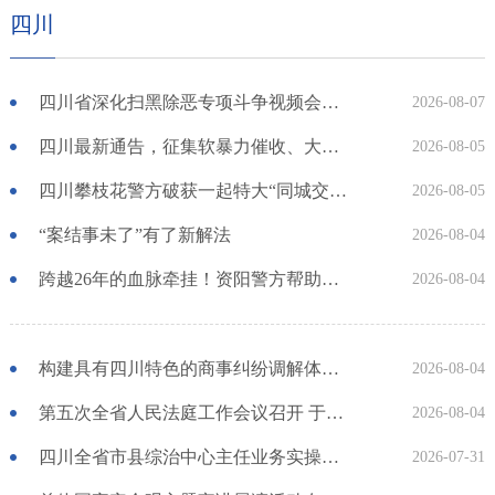
四川
四川省深化扫黑除恶专项斗争视频会议召开 于立军出席并讲话
2026-08-07
四川最新通告，征集软暴力催收、大规模网暴等新型黑恶违法犯罪线索
2026-08-05
四川攀枝花警方破获一起特大“同城交友”电信网络诈骗案
2026-08-05
“案结事未了”有了新解法
2026-08-04
跨越26年的血脉牵挂！资阳警方帮助志愿军后代寻亲圆梦
2026-08-04
构建具有四川特色的商事纠纷调解体系 省法院与司法厅协同推进商事调解合作框架协议正式签订
2026-08-04
第五次全省人民法庭工作会议召开 于立军出席并讲话
2026-08-04
四川全省市县综治中心主任业务实操培训班举办 推动综治中心规范化建设运行提质增效
2026-07-31