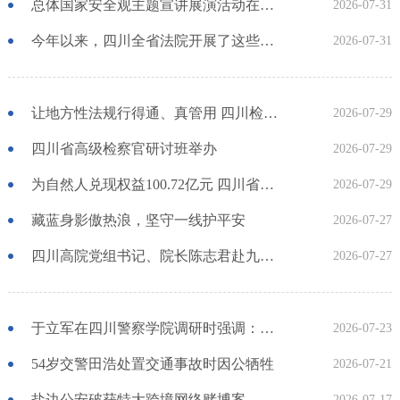
总体国家安全观主题宣讲展演活动在成都举行 于立军出席
2026-07-31
今年以来，四川全省法院开展了这些重点工作
2026-07-31
让地方性法规行得通、真管用 四川检察机关这半年是如何做的？
2026-07-29
四川省高级检察官研讨班举办
2026-07-29
为自然人兑现权益100.72亿元 四川省法院今年上半年重点工作情况报告出炉
2026-07-29
藏蓝身影傲热浪，坚守一线护平安
2026-07-27
四川高院党组书记、院长陈志君赴九寨沟县调研并开展定点帮扶
2026-07-27
于立军在四川警察学院调研时强调：推动公安高等教育高质量发展 为四川现代化建设培养更多忠诚卫士
2026-07-23
54岁交警田浩处置交通事故时因公牺牲
2026-07-21
盐边公安破获特大跨境网络赌博案
2026-07-17