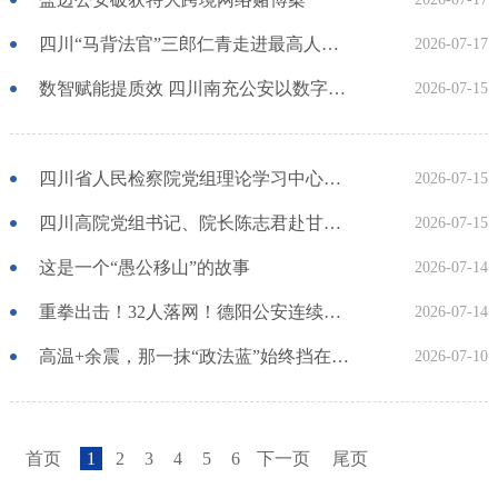
四川“马背法官”三郎仁青走进最高人民法院 分享雪域高原上的办案故事
2026-07-17
数智赋能提质效 四川南充公安以数字化办案改革驱动执法现代化
2026-07-15
四川省人民检察院党组理论学习中心组召开2026年第4次集体学习研讨会
2026-07-15
四川高院党组书记、院长陈志君赴甘孜州调研督导
2026-07-15
这是一个“愚公移山”的故事
2026-07-14
重拳出击！32人落网！德阳公安连续破获6起借世界杯赛事开设赌场案
2026-07-14
高温+余震，那一抹“政法蓝”始终挡在群众前面
2026-07-10
首页
1
2
3
4
5
6
下一页
尾页