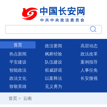
首页
政法要闻
高层动态
热点新闻
枫桥经验
政法改革
平安建设
队伍建设
案例指导
智能政法
权威辟谣
人事任免
政法文化
以案释法
长安微视
致敬英雄
见义勇为
首页
>
云南