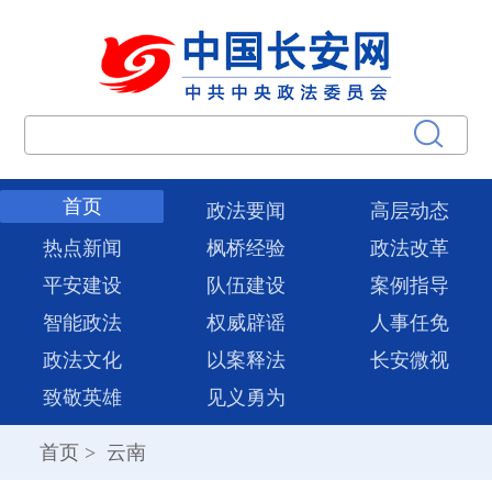
首页
政法要闻
高层动态
热点新闻
枫桥经验
政法改革
平安建设
队伍建设
案例指导
智能政法
权威辟谣
人事任免
政法文化
以案释法
长安微视
致敬英雄
见义勇为
首页
>
云南