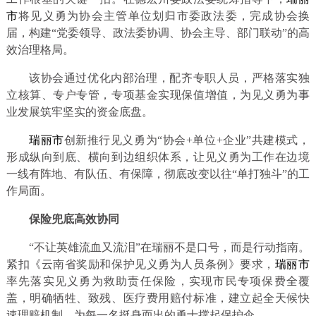
市
将见义勇为协会主管单位划归市委政法委，完成协会换
届，构建“党委领导、政法委协调、协会主导、部门联动”的高
效治理格局。
该协会通过优化内部治理，配齐专职人员，严格落实独
立核算、专户专管，专项基金实现保值增值，为见义勇为事
业发展筑牢坚实的资金底盘。
瑞丽市
创新推行见义勇为“协会+单位+企业”共建模式，
形成纵向到底、横向到边组织体系，让见义勇为工作在边境
一线有阵地、有队伍、有保障，彻底改变以往“单打独斗”的工
作局面。
保险兜底高效协同
“不让英雄流血又流泪”在瑞丽不是口号，而是行动指南。
紧扣《云南省奖励和保护见义勇为人员条例》要求，
瑞丽市
率先落实见义勇为救助责任保险，实现市民专项保费全覆
盖，明确牺牲、致残、医疗费用赔付标准，建立起全天候快
速理赔机制，为每一名挺身而出的勇士撑起保护伞。