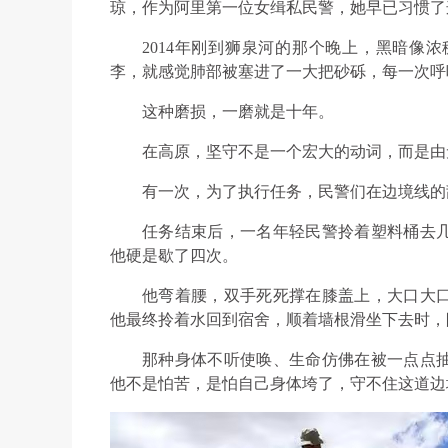
琼，作为阿里第一位女缉私民警，她早已习惯了
2014年刚到狮泉河的那个晚上，黑暗像
李，就感觉肺部被塞进了一大把砂砾，每一次呼
这种磨损，一磨就是十年。
在高原，坚守不是一个宏大的动词，而是由
有一次，为了执行任务，民警们在边境线的
任务结束后，一名年轻民警拎着塑料桶去
他硬是歇了四次。
他弯着腰，双手死死撑在膝盖上，大口大
他最终拎着水回到宿舍，顺着墙根滑坐下去时，
那种身体不听使唤、生命仿佛在被一点点
他不是怕苦，是怕自己身体垮了，守不住这道边