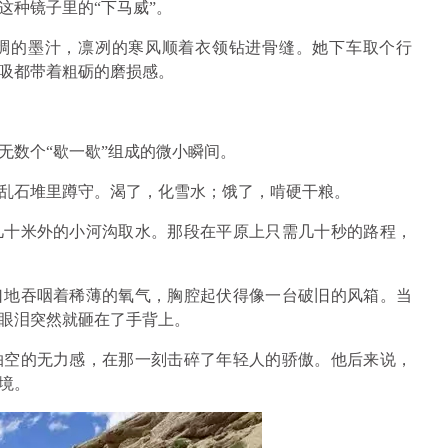
这种镜子里的“下马威”。
浓稠的墨汁，凛冽的寒风顺着衣领钻进骨缝。她下车取个行
吸都带着粗砺的磨损感。
无数个“歇一歇”组成的微小瞬间。
乱石堆里蹲守。渴了，化雪水；饿了，啃硬干粮。
几十米外的小河沟取水。那段在平原上只需几十秒的路程，
口地吞咽着稀薄的氧气，胸腔起伏得像一台破旧的风箱。当
眼泪突然就砸在了手背上。
抽空的无力感，在那一刻击碎了年轻人的骄傲。他后来说，
境。