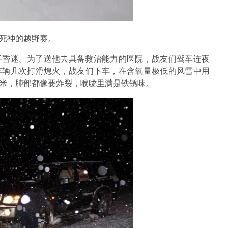
死神的越野赛。
半昏迷。为了送他去具备救治能力的医院，战友们驾车连夜
，车辆几次打滑熄火，战友们下车，在含氧量极低的风雪中用
米，肺部都像要炸裂，喉咙里满是铁锈味。