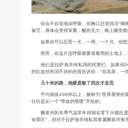
你会不自觉地深呼吸，但胸口总觉得没“喝饱
箍咒，身体会变得笨重，酸的无力，晚上睡觉都
如果你可以忍受一天，一周，一个月。但想
然而，在这片连呼吸都要省着用的土地上，
他们是拉萨海关缉私局的民警们。如果你
的红血丝和消不掉的疤痕告诉你：“在高原，一
几十米的路，他硬是歇了四次才走完
平均海拔4500米以上，被称为“世界屋脊
往往是从一个“带血的喷嚏”开始的。
狮泉河的冬季气温常年徘徊在零下20摄氏度
命禁区”，但对于拉萨海关缉私局隶属狮泉河海