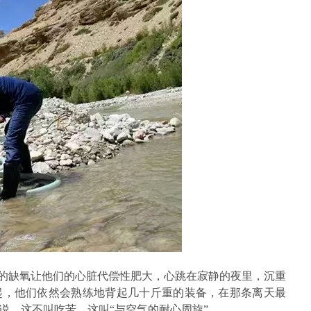
期的缺氧让他们的心脏代偿性肥大，心跳在寂静的夜里，沉重
起，他们依然会熟练地背起几十斤重的装备，在那条离天最
说，这不叫吃苦，这叫“与空气的耐心周旋”。