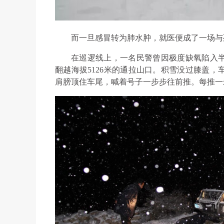
而一旦感冒转为肺水肿，就医便成了一场与
在巡逻线上，一名民警曾因极度缺氧陷入
翻越海拔5126米的通拉山口。积雪没过膝盖
肩膀顶住车尾，喊着号子一步步往前推。每推一