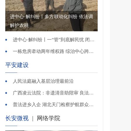
进中心·解纠纷丨多方联动化纠纷 依法调
解护农耕
进中心·解纠纷丨一“管”到底解民忧 闭环调处化纠纷
一栋危房牵动两年维权路 综治中心跨省寻鉴解民忧
平安建设
人民法庭融入基层治理最前沿
广西凌云法院：非遗清音助陪审 良法温情解千纷
普法进乡入企 湖北天门检察护航群众金融财产安全
长安微视
|
网络学院