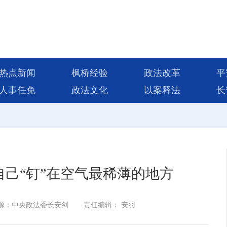
热点新闻
枫桥经验
政法改革
平
人事任免
政法文化
以案释法
长
把自己“钉”在空气最稀薄的地方
源：中央政法委长安剑
责任编辑： 安羽