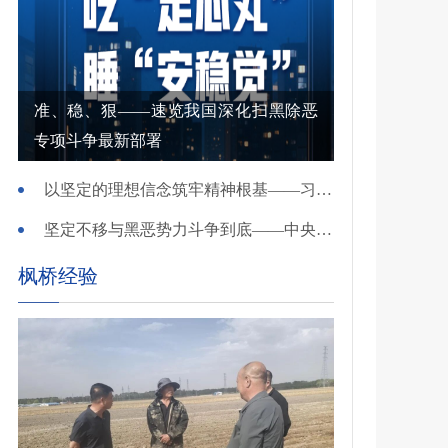
准、稳、狠——速览我国深化扫黑除恶
专项斗争最新部署
以坚定的理想信念筑牢精神根基——习近平党建思想理论品格系列述评之一
坚定不移与黑恶势力斗争到底——中央政法委负责同志就开展深化扫黑除恶专项斗争有关问题答记者问
枫桥经验