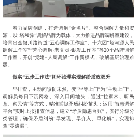
着力品牌创建，打造调解“金名片”。整合调解力量和资
源，以“塔和缘”调解品牌为载体，大力推进品牌调解室建设，
培育出金银川路街道“五心调解工作室”、十六团“塔河源人民
调解工作室”“芳心调解·老党员·银发工作室”等20个品牌调解
工作室，开创“党建+人民调解”工作新模式，破解基层治理难
题。
做实“五步工作法”闭环治理实现解纷质效双升
早排查，主动问诊防未然。变“坐等上门”为“主动上门”，
调解员每日下沉网格、深入田间地头，通过“拉家常、听民
意、察民情”等方式，精准捕捉矛盾纠纷苗头；运用“智慧调解
平台”实时上报排查信息，建立“矛盾隐患台账”，实行分级分
类管理，确保矛盾纠纷“早发现、早介入、早化解”，实现排
查“零遗漏”。