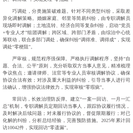
巧调处，分类施策破难题。针对不同类型纠纷，采取差
异化调解策略。婚姻家庭、邻里等简易纠纷，由专职调解员
现场即时调解；土地流转、经济合同等复杂纠纷，启动“党员
+专业人才”组团调解；跨区域、跨部门矛盾，由综治中心统
筹联动，联合多部门调处，确保纠纷“调得准、调得成”，实现
调处“零梗阻”。
严审核，规范程序强保障。严格执行调解程序，坚持“自
愿、合法、公平”原则，充分听取双方当事人意见，精准梳理
争议焦点；邀请律师、法官等专业人员审核调解协议，确保
协议合法有效；对涉及重大利益的纠纷，引导当事人进行司
法确认，增强协议法律效力，实现审核“零瑕疵”。
常回访，长效治理防反弹。建立“一案一回访、一月一汇
总”机制，专职调解员定期回访当事人，跟踪协议履行情况，
及时解决后续问题；对未履行协议的，督促限期履行；对已
化解的纠纷，分析总结经验，完善预防措施。2025年累计回
访10042件，实现回访“零遗漏”。