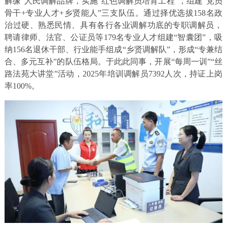
解缘”人民调解品牌，实施“红色调解员培育工程”，组建“党员
骨干+专业人才+乡贤能人”三支队伍。通过择优选拔158名政
治过硬、熟悉民情、具有各行各业调解功底的专职调解员，
聘请律师、法官、公证员等179名专业人才组建“智囊团”，吸
纳156名退休干部、行业能手组成“乡贤调解队”，形成“专兼结
合、多元互补”的队伍格局。于此此同事，开展“每周一训”“丝
路法苑大讲堂”活动，2025年培训调解员7392人次，持证上岗
率100%。