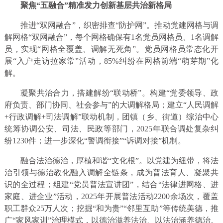
聚焦“五融合”精准发力创新基层共治新格局
推进“双网融合”，织密排查“防护网”。推动党建网格与调
解网格“双网融合”，每个网格确保有1名党员网格员、1名调解
员，实现“网格全覆盖、调解无死角”。党员网格员常态化开
展“入户走访拉家常”活动，85%纠纷在网格前端“萌芽期”化
解。
凝聚共治合力，搭建解纷“联动桥”。构建“党委领导、政
府负责、部门协同、社会参与”的大调解格局；建立“人民调解
+行政调解+司法调解”联动机制，团镇（乡、街道）综治中心
统筹协调公安、司法、民政等部门，2025年联合调处复杂纠
纷1230件；进一步深化“警调衔接”“诉调对接”机制。
融合法治德治，厚植和谐“文化根”。以党建为纽带，将法
治引领与德治教化融入调解全链条，成为普法育人、凝聚共
识的全过程；组建“党员普法宣讲团”，结合“法律进网格、进
家庭、进企业”活动，2025年开展普法活动2200余场次，覆盖
职工群众25万人次；挖掘“和为贵”“邻里互助”等传统美德，推
广“家风家训”治理模式，以德治滋养法治、以法治涵养德治。