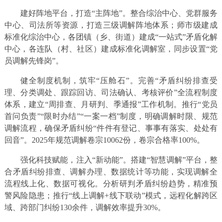
建好阵地平台，打造“主阵地”。整合综治中心、党群服务
中心、司法所等资源，打造三级调解阵地体系；师市级建成
标准化综治中心，各团镇（乡、街道）建成“一站式”矛盾化解
中心，各连队（村、社区）建成标准化调解室，同步设置“党
员调解先锋岗”。
健全制度机制，筑牢“压舱石”。完善“矛盾纠纷排查受
理、分类调处、跟踪回访、司法确认、考核评价”全流程制度
体系，建立“周排查、月研判、季通报”工作机制。推行“党员
首问负责”“限时办结”“一案一档”制度，明确调解时限、规范
调解流程，确保矛盾纠纷“件件有登记、事事有落实、处处有
回音”。2025年规范调解卷宗10062份，卷宗合格率100%。
强化科技赋能，注入“新动能”。搭建“智慧调解”平台，整
合矛盾纠纷排查、调解办理、数据统计等功能，实现调解全
流程线上化、数据可视化。分析研判矛盾纠纷趋势，精准预
警风险隐患；推行“线上调解+线下联动”模式，远程化解跨区
域、跨部门纠纷130余件，调解效率提升30%。